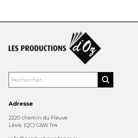
AUTRES PRODUITS
Adresse
2220 chemin du Fleuve
Lévis
(
QC
)
G6W 1Y4