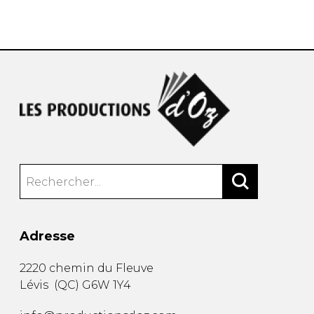
AUTRES PRODUITS
Adresse
2220 chemin du Fleuve
Lévis
(
QC
)
G6W 1Y4