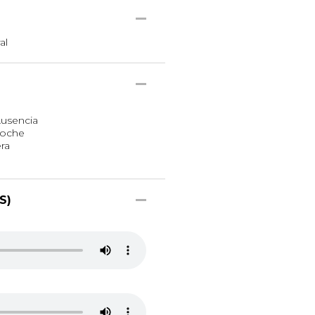
al
 Ausencia
noche
era
S)