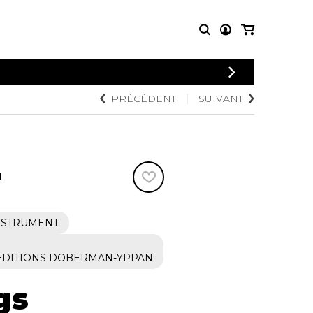
CONNEXION
PRÉCÉDENT
SUIVANT
PARTITIONS
AUTRES
INSCRIPTION
POUR
PRODUITS
ENSEMBLES
Articles promotionnels
Chœur
Cordes Knobloch
Concerto
Disques compacts et
N
Musique de chambre
DVDs
Orchestre
Ouvrages théoriques
et livres
Quatuor de flûtes
INSTRUMENT
Quatuor de saxophones
ÉDITIONS DOBERMAN-YPPAN
gs