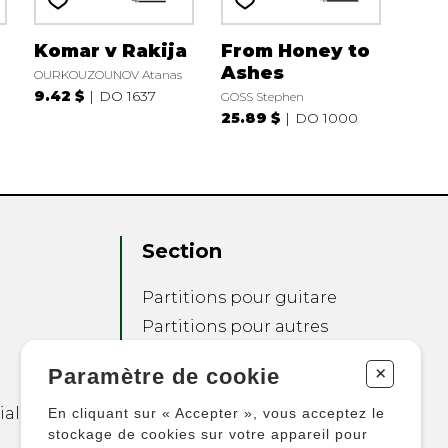
Komar v Rakija
From Honey to
Ashes
OURKOUZOUNOV Atanas
9.42 $
DO 1637
GOSS Stephen
25.89 $
DO 1000
Section
Partitions pour guitare
Partitions pour autres
instruments
+
Paramètre de cookie
Partitions pour
ensembles
ialité
En cliquant sur « Accepter », vous acceptez le
Autres produits
stockage de cookies sur votre appareil pour