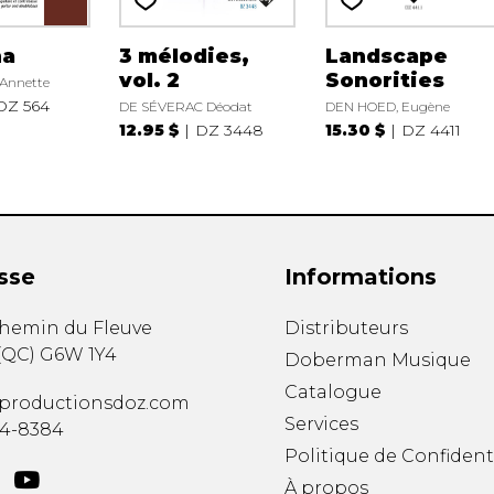
na
3 mélodies,
Landscape
vol. 2
Sonorities
Annette
DZ 564
DE SÉVERAC Déodat
DEN HOED, Eugène
12.95 $
DZ 3448
15.30 $
DZ 4411
sse
Informations
chemin du Fleuve
Distributeurs
(
QC
)
G6W 1Y4
Doberman Musique
Catalogue
productionsdoz.com
Services
34-8384
Politique de Confident
À propos