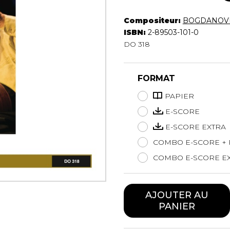
Hautbois
Compositeur:
BOGDANOVI
Luth
ISBN:
2-89503-101-0
Mandoline
DO 318
Orgue
Percussion
Piano
FORMAT
Saxophone
Trombone
PAPIER
Trompette
E-SCORE
Tuba
E-SCORE EXTRA
Ukulélé
COMBO E-SCORE + 
Violon
Violoncelle
COMBO E-SCORE EX
Voix
AJOUTER AU
PANIER