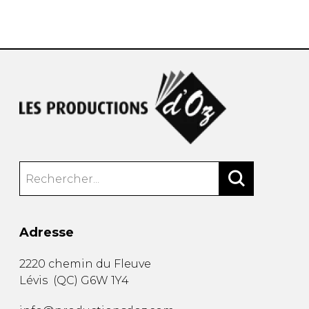
AUTRES PRODUITS
Adresse
2220 chemin du Fleuve
Lévis
(
QC
)
G6W 1Y4