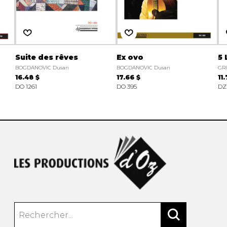
Suite des rêves
Ex ovo
5 
BOGDANOVIC Dusan
BOGDANOVIC Dusan
GRI
16.48 $
17.66 $
11
DO 1261
DO 395
DZ