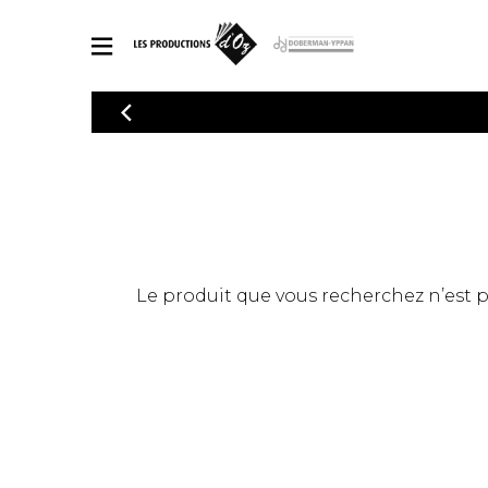
CATALOGUE
Explorez notre catalogue de partitions riche en œuvres originales
PAR
en arrangements de qualité.
Méthod
Guitare 
Explorez notre catalogue de partitions
2 guitare
riche en œuvres originales et en
arrangements de qualité.
3 guitare
PARTITIONS POUR GUITARE
Le produit que vous recherchez n’est pas
4 guitare
5 guitare
Ensembl
PARTITIONS POUR AUTRES INSTRUMENTS
Orchestr
Concerto
Guitare 
PARTITIONS POUR ENSEMBLES
Musique