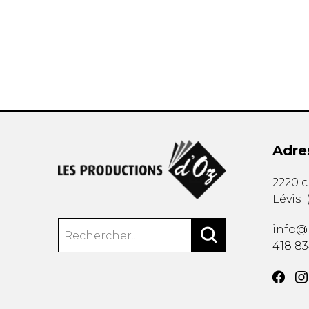
AUTRES PRODUITS
Adre
2220 
Lévis
info@
418 8