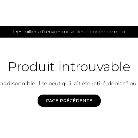
Des milliers d'œuvres musicales à portée de main
 et
TITIONS POUR GUITARE
PARTITIONS
POUR
AUTRES
es
INSTRUMENTS
Produit introuvable
seule
Alto
s
Basse électrique
s
 disponible. Il se peut qu’il ait été retiré, déplacé ou
Basson
s
Clarinette
s et plus
Clavecin
PAGE PRÉCÉDENTE
e de guitares
Contrebasse
e de guitares
Cor anglais
 pour guitare
Cor français
et un autre instrument
Flûte
 de chambre avec guitare
Harpe