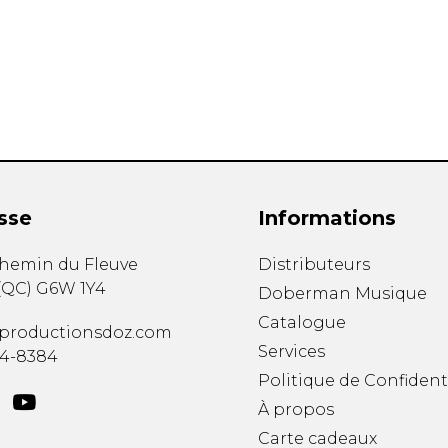
Hautbois
Luth
Mandoline
Orgue
Percussion
Piano
Saxophone
Trombone
Trompette
sse
Informations
Tuba
Ukulélé
chemin du Fleuve
Distributeurs
Violon
(
QC
)
G6W 1Y4
Doberman Musique
Violoncelle
Catalogue
Voix
productionsdoz.com
Services
34-8384
Politique de Confident
À propos
Carte cadeaux