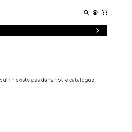
CONNEXION
PARTITIONS
AUTRES
INSCRIPTION
POUR
PRODUITS
ENSEMBLES
Articles promotionnels
Chœur
Cordes Knobloch
Concerto
Disques compacts et
Musique de chambre
DVDs
 qu’il n’existe pas dans notre catalogue.
Orchestre
Ouvrages théoriques
et livres
Quatuor de flûtes
Quatuor de saxophones