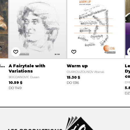
...
A Fairytale with
Warm up
Le
Variations
Dy
OURKOUZOUNOV Atanas
co
BOGDANOVIC Dusan
15.30 $
10.59 $
DO 1316
DY
DO 1149
5.
DZ