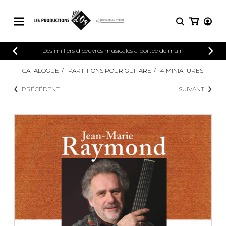
CATALOGUE
Des milliers d'œuvres musicales à portée de main
CONNEXION
Explorez notre catalogue de partitions
CATALOGUE
PARTITIONS POUR GUITARE
4 MINIATURES
PARTITIONS 
INSCRIPTION
riche en œuvres originales et en
PRÉCÉDENT
SUIVANT
arrangements de qualité.
Méthodes
Guitare seule
Explorez notre catalogue de partitions
riche en œuvres originales et en
2 guitares
arrangements de qualité.
3 guitares
4 guitares
PARTITIONS POUR GUITARE
5 guitares et plus
Ensemble de guitare
PARTITIONS POUR AUTRES
Orchestre de guitares
INSTRUMENTS
Concerto pour guitar
Guitare et un autre 
PARTITIONS POUR ENSEMBLES
Musique de chambre 