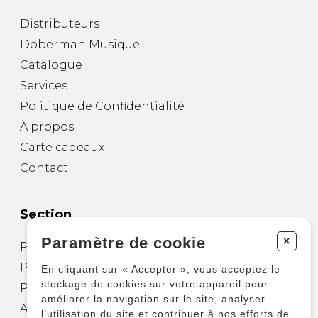
Distributeurs
Doberman Musique
Catalogue
Services
Politique de Confidentialité
À propos
Carte cadeaux
Contact
Section
+
Paramètre de cookie
Partitions pour guitare
Partitions pour autres instruments
En cliquant sur « Accepter », vous acceptez le
stockage de cookies sur votre appareil pour
Partitions pour ensembles
améliorer la navigation sur le site, analyser
Autres produits
l’utilisation du site et contribuer à nos efforts de