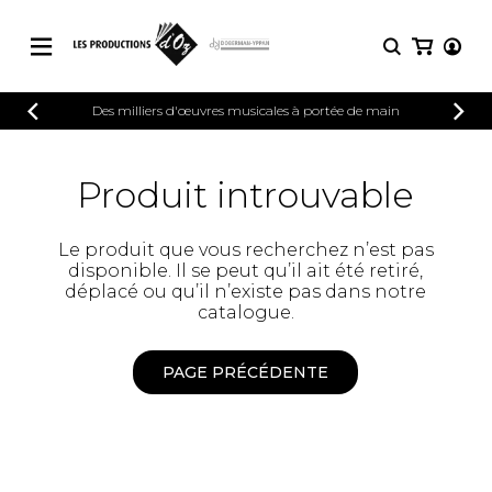
CATALOGUE
Des milliers d'œuvres musicales à portée de main
CONNEXION
Explorez notre catalogue de partitions
PARTITIONS 
INSCRIPTION
riche en œuvres originales et en
Produit introuvable
arrangements de qualité.
Méthodes
Guitare seule
Explorez notre catalogue de partitions
Le produit que vous recherchez n’est pas
riche en œuvres originales et en
2 guitares
disponible. Il se peut qu’il ait été retiré,
arrangements de qualité.
3 guitares
déplacé ou qu’il n’existe pas dans notre
4 guitares
PARTITIONS POUR GUITARE
catalogue.
5 guitares et plus
Ensemble de guitare
PAGE PRÉCÉDENTE
PARTITIONS POUR AUTRES
Orchestre de guitares
INSTRUMENTS
Concerto pour guitar
Guitare et un autre 
PARTITIONS POUR ENSEMBLES
Musique de chambre 