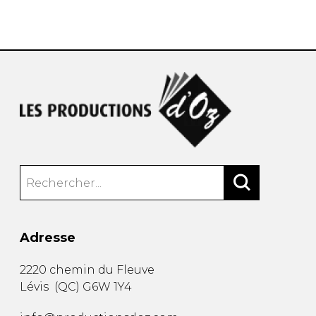
AUTRES PRODUITS
Adresse
2220 chemin du Fleuve
Lévis
(
QC
)
G6W 1Y4