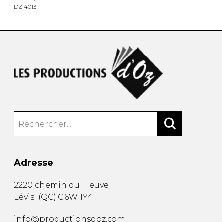
DZ 4013
Adresse
2220 chemin du Fleuve
Lévis
(
QC
)
G6W 1Y4
info@productionsdoz.com