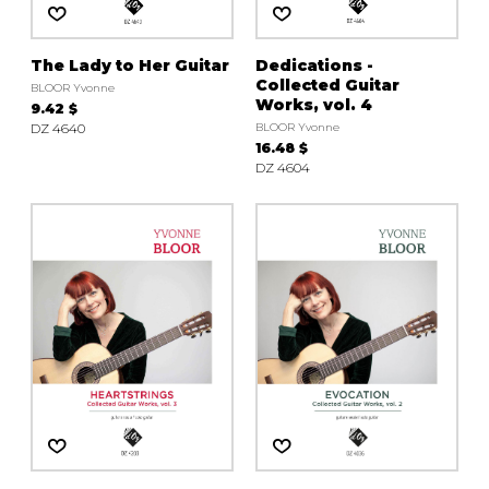
The Lady to Her Guitar
Dedications -
Collected Guitar
BLOOR Yvonne
Works, vol. 4
9.42 $
DZ 4640
BLOOR Yvonne
16.48 $
DZ 4604