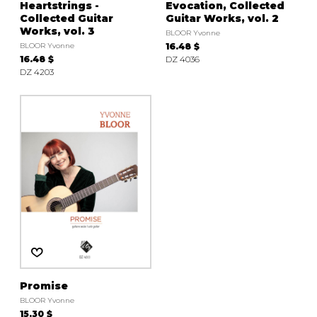
Heartstrings -
Evocation, Collected
Collected Guitar
Guitar Works, vol. 2
Works, vol. 3
BLOOR Yvonne
BLOOR Yvonne
16.48 $
16.48 $
DZ 4036
DZ 4203
Promise
BLOOR Yvonne
15.30 $