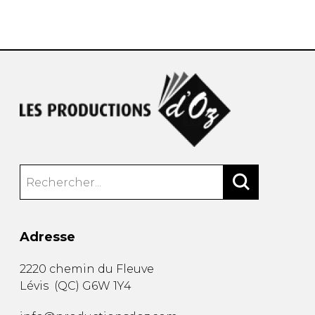
AUTRES PRODUITS
Adresse
2220 chemin du Fleuve
Lévis
(
QC
)
G6W 1Y4