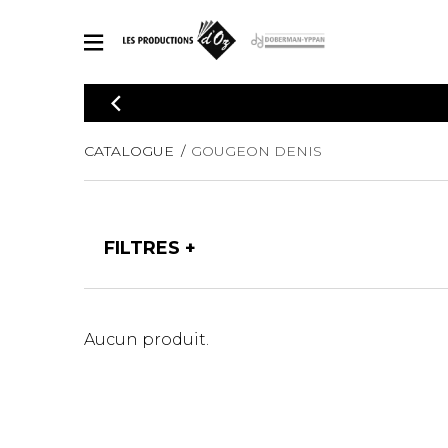
CATALOGUE
Explorez notre catalogue de partitions riche en œuvres originales
PAR
CATALOGUE
GOUGEON DENIS
en arrangements de qualité.
Méthod
Guitare 
Explorez notre catalogue de partitions
2 guitare
riche en œuvres originales et en
FILTRES
arrangements de qualité.
3 guitare
PARTITIONS POUR GUITARE
4 guitare
5 guitare
Ensembl
PARTITIONS POUR AUTRES INSTRUMENTS
Aucun produit.
Orchestr
Concerto
Guitare 
PARTITIONS POUR ENSEMBLES
Musique