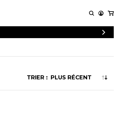
CONNEXION
PARTITIONS
AUTRES
INSCRIPTION
POUR
PRODUITS
ENSEMBLES
Articles promotionnels
Chœur
Cordes Knobloch
Concerto
Disques compacts et
TRIER :
Musique de chambre
DVDs
Orchestre
Ouvrages théoriques
et livres
Quatuor de flûtes
Quatuor de saxophones