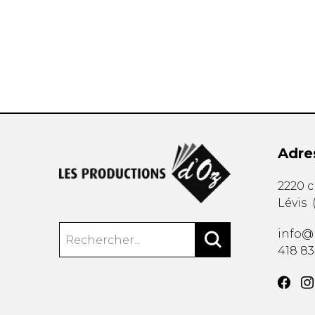
AUTRES PRODUITS
Adre
2220 
Lévis
info@
418 8