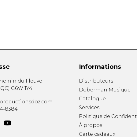
Hautbois
Luth
Mandoline
Orgue
Percussion
Piano
Saxophone
Trombone
Trompette
sse
Informations
Tuba
Ukulélé
chemin du Fleuve
Distributeurs
Violon
(
QC
)
G6W 1Y4
Doberman Musique
Violoncelle
Catalogue
Voix
productionsdoz.com
Services
34-8384
Politique de Confident
À propos
Carte cadeaux