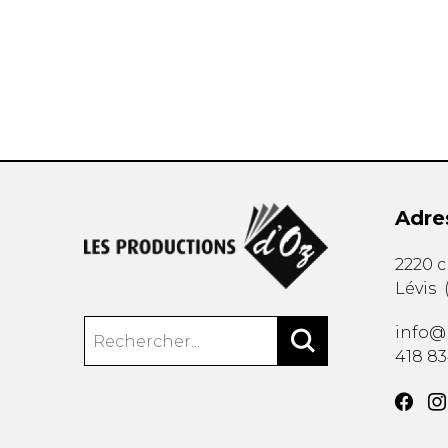
AUTRES PRODUITS
Adre
2220 
Lévis
info@
418 8