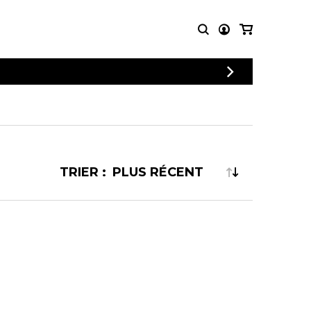
CONNEXION
PARTITIONS
AUTRES
INSCRIPTION
POUR
PRODUITS
ENSEMBLES
Articles promotionnels
Chœur
Cordes Knobloch
Concerto
Disques compacts et
TRIER :
Musique de chambre
DVDs
Orchestre
Ouvrages théoriques
et livres
Quatuor de flûtes
Quatuor de saxophones