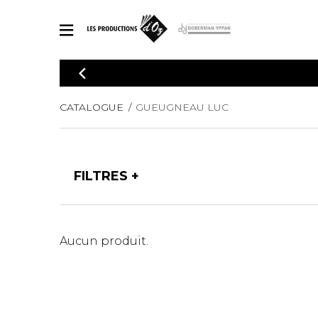
CATALOGUE
Explorez notre catalogue de partitions riche en œuvres originales
PAR
CATALOGUE
GUEUGNEAU LUC
en arrangements de qualité.
Méthod
Guitare 
Explorez notre catalogue de partitions
2 guitare
riche en œuvres originales et en
FILTRES
arrangements de qualité.
3 guitare
PARTITIONS POUR GUITARE
4 guitare
5 guitare
Ensembl
PARTITIONS POUR AUTRES INSTRUMENTS
Aucun produit.
Orchestr
Concerto
Guitare 
PARTITIONS POUR ENSEMBLES
Musique