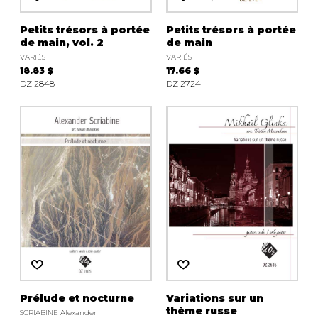
Petits trésors à portée
Petits trésors à portée
de main, vol. 2
de main
VARIÉS
VARIÉS
18.83 $
17.66 $
DZ 2848
DZ 2724
Prélude et nocturne
Variations sur un
thème russe
SCRIABINE Alexander