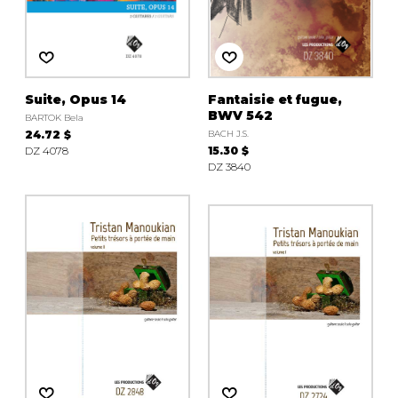
AUTRES PRODUITS
Suite, Opus 14
Fantaisie et fugue,
BWV 542
BARTOK Bela
24.72 $
BACH J.S.
DZ 4078
15.30 $
DZ 3840