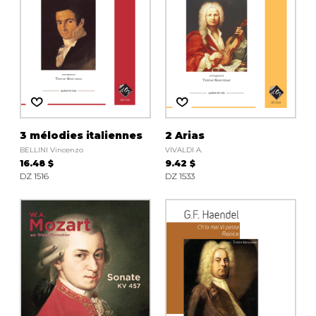
3 mélodies italiennes
2 Arias
BELLINI Vincenzo
VIVALDI A.
16.48 $
9.42 $
DZ 1516
DZ 1533