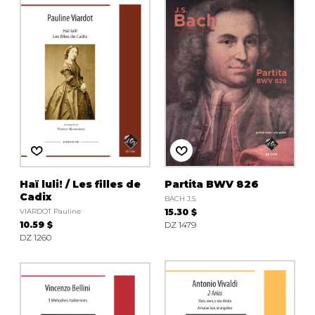
Haï luli! / Les filles de
Partita BWV 826
Cadix
BACH J.S.
VIARDOT Pauline
15.30 $
10.59 $
DZ 1479
DZ 1260