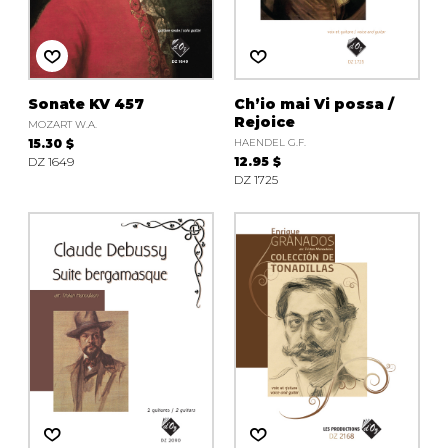
Sonate KV 457
Ch’io mai Vi possa /
Rejoice
MOZART W.A.
15.30 $
HAENDEL G.F.
DZ 1649
12.95 $
DZ 1725