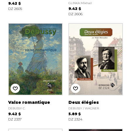
9.42 $
GLINKA Mikhaïl
DZ 2605
9.42 $
DZ 2606
Valse romantique
Deux élégies
DEBUSSY C.
DEBUSSY / WAGNER
9.42 $
5.89 $
DZ 2337
DZ 2324