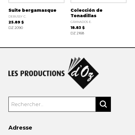
Suite bergamasque
Colección de
Tonadillas
DEBUSSY C.
25.89 $
GRANADOS E.
DZ 2090
18.83 $
DZ 2168
Adresse