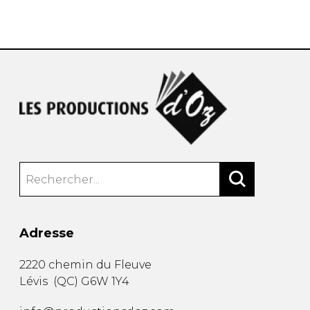
AUTRES PRODUITS
Adresse
2220 chemin du Fleuve
Lévis
(
QC
)
G6W 1Y4