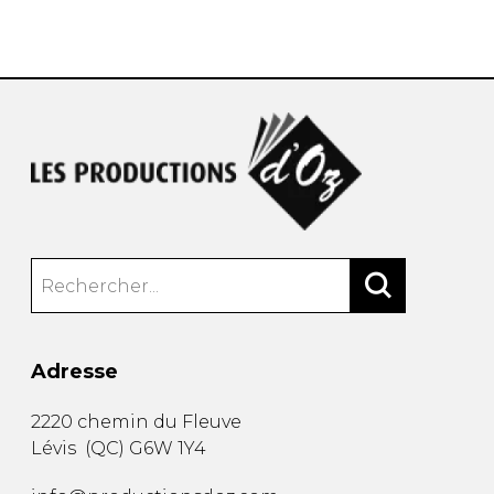
AUTRES PRODUITS
Adresse
2220 chemin du Fleuve
Lévis
(
QC
)
G6W 1Y4