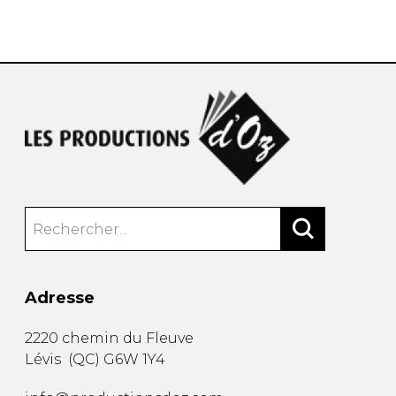
AUTRES PRODUITS
Adresse
2220 chemin du Fleuve
Lévis
(
QC
)
G6W 1Y4