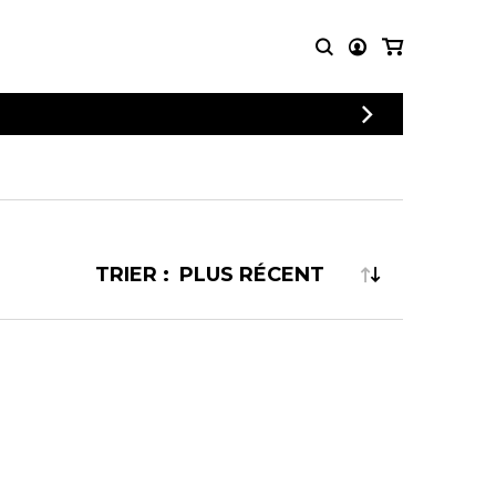
CONNEXION
PARTITIONS
AUTRES
INSCRIPTION
POUR
PRODUITS
ENSEMBLES
Articles promotionnels
Chœur
Cordes Knobloch
Concerto
Disques compacts et
TRIER :
Musique de chambre
DVDs
Orchestre
Ouvrages théoriques
et livres
Quatuor de flûtes
Quatuor de saxophones