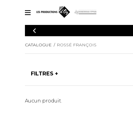
CATALOGUE
Explorez notre catalogue de partitions riche en œuvres originales
PAR
CATALOGUE
ROSSÉ FRANÇOIS
en arrangements de qualité.
Méthod
Guitare 
Explorez notre catalogue de partitions
2 guitare
riche en œuvres originales et en
FILTRES
arrangements de qualité.
3 guitare
PARTITIONS POUR GUITARE
4 guitare
5 guitare
Ensembl
PARTITIONS POUR AUTRES INSTRUMENTS
Aucun produit.
Orchestr
Concerto
Guitare 
PARTITIONS POUR ENSEMBLES
Musique