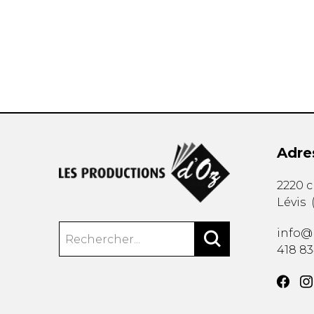
AUTRES PRODUITS
Adre
2220 
Lévis
info@
418 8