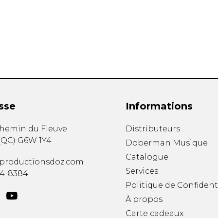
Hautbois
Luth
Mandoline
Orgue
Percussion
Piano
Saxophone
Trombone
Trompette
sse
Informations
Tuba
Ukulélé
chemin du Fleuve
Distributeurs
Violon
(
QC
)
G6W 1Y4
Doberman Musique
Violoncelle
Catalogue
Voix
productionsdoz.com
Services
34-8384
Politique de Confident
À propos
Carte cadeaux