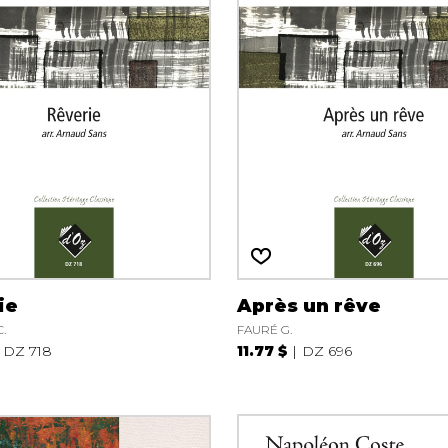
ie
Après un rêve
.
FAURÉ G.
DZ 718
11.77 $
DZ 696