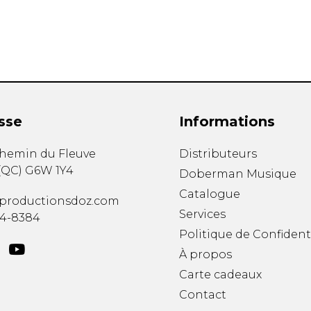
sse
Informations
chemin du Fleuve
Distributeurs
(
QC
)
G6W 1Y4
Doberman Musique
Catalogue
productionsdoz.com
Services
34-8384
Politique de Confident
À propos
Carte cadeaux
Contact