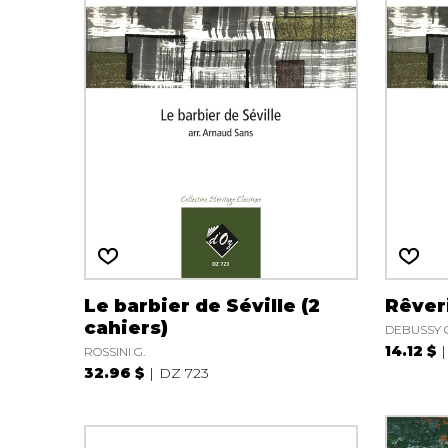
Le barbier de Séville (2
Rêver
cahiers)
DEBUSSY C
14.12 $
ROSSINI G.
32.96 $
DZ 723