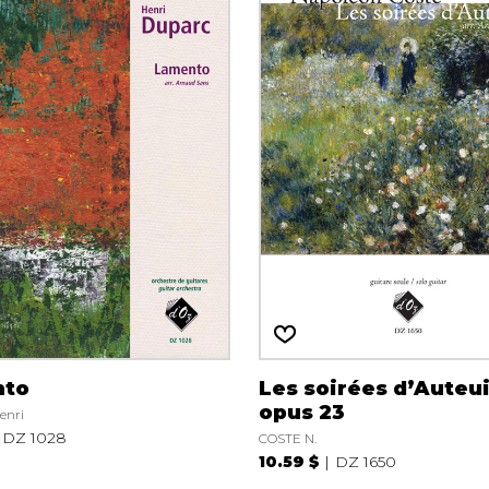
nto
Les soirées d’Auteui
opus 23
enri
DZ 1028
COSTE N.
10.59 $
DZ 1650