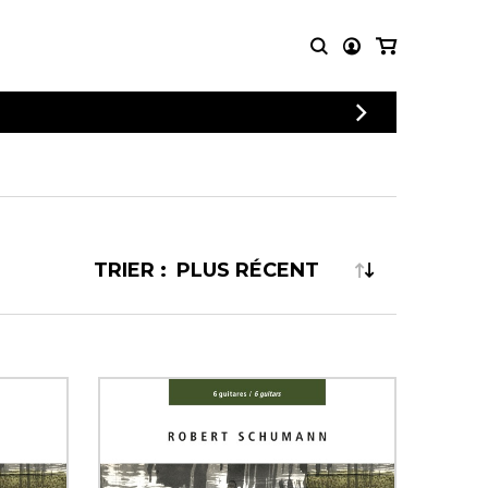
CONNEXION
PARTITIONS
AUTRES
INSCRIPTION
POUR
PRODUITS
ENSEMBLES
Articles promotionnels
Chœur
Cordes Knobloch
Concerto
Disques compacts et
TRIER :
Musique de chambre
DVDs
Orchestre
Ouvrages théoriques
et livres
Quatuor de flûtes
Quatuor de saxophones