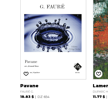
Pavane
Lame
FAURÉ G.
DUPARC H
18.83 $
DZ 654
11.77 $