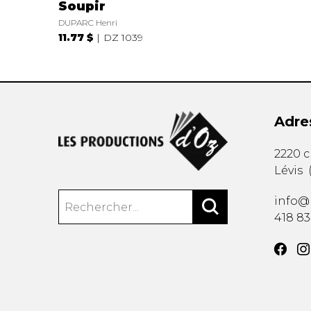
Soupir
DUPARC Henri
11.77 $
DZ 1039
Adre
2220 
Lévis
info@
418 8