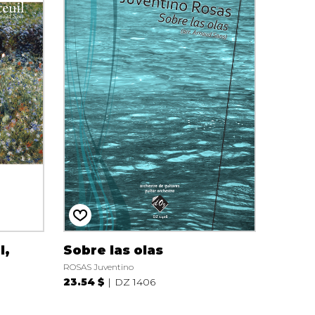
l,
Sobre las olas
ROSAS Juventino
23.54 $
DZ 1406