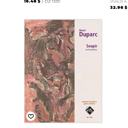
16.48 $
DZ 1339
VIVALDI A.
32.96 $