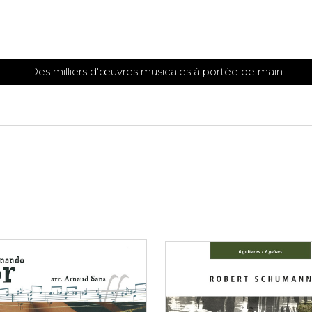
Des milliers d'œuvres musicales à portée de main
 et
TITIONS POUR GUITARE
PARTITIONS
POUR
AUTRES
es
INSTRUMENTS
seule
Alto
s
Basse électrique
s
Basson
s
Clarinette
s et plus
Clavecin
e de guitares
Contrebasse
e de guitares
Cor anglais
 pour guitare
Cor français
et un autre instrument
Flûte
 de chambre avec guitare
Harpe