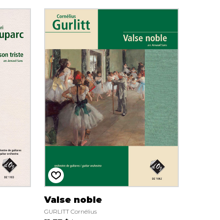
Valse noble
GURLITT Cornélius