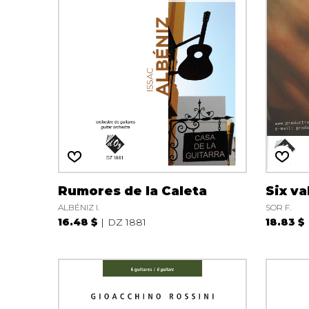
AUTRES PRODUITS
Rumores de la Caleta
Six va
ALBÉNIZ I.
SOR F.
16.48 $
DZ 1881
18.83 $