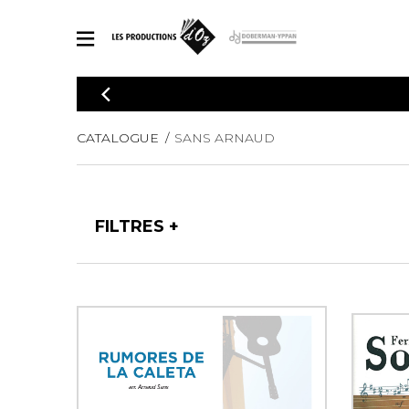
CATALOGUE
Explorez notre catalogue de partitions riche en œuvres originales
PAR
CATALOGUE
SANS ARNAUD
en arrangements de qualité.
Méthod
Guitare 
Explorez notre catalogue de partitions
2 guitare
riche en œuvres originales et en
FILTRES
arrangements de qualité.
3 guitare
PARTITIONS POUR GUITARE
4 guitare
5 guitare
Ensembl
PARTITIONS POUR AUTRES INSTRUMENTS
Orchestr
Concerto
Guitare 
PARTITIONS POUR ENSEMBLES
Musique