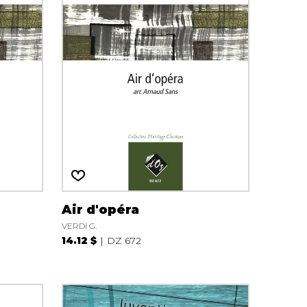
Air d'opéra
VERDI G.
14.12 $
DZ 672