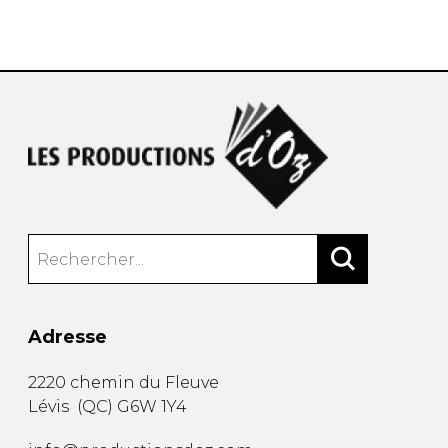
AUTRES PRODUITS
Adresse
2220 chemin du Fleuve
Lévis
(
QC
)
G6W 1Y4