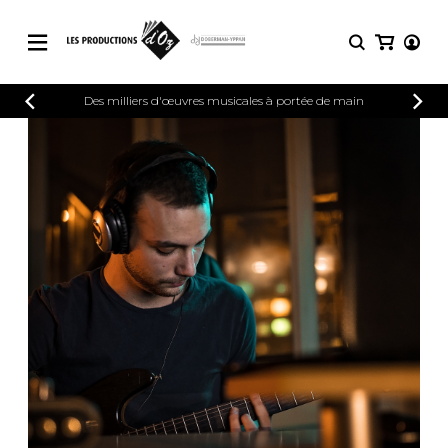
CATALOGUE
Des milliers d'œuvres musicales à portée de main
CONNEXION
Explorez notre catalogue de partitions
PARTITIONS 
INSCRIPTION
riche en œuvres originales et en
arrangements de qualité.
Méthodes
Guitare seule
Explorez notre catalogue de partitions
riche en œuvres originales et en
2 guitares
arrangements de qualité.
3 guitares
4 guitares
PARTITIONS POUR GUITARE
5 guitares et plus
Ensemble de guitare
PARTITIONS POUR AUTRES
Orchestre de guitares
INSTRUMENTS
Concerto pour guitar
Guitare et un autre 
PARTITIONS POUR ENSEMBLES
Musique de chambre 