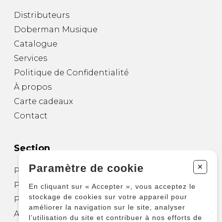
Distributeurs
Doberman Musique
Catalogue
Services
Politique de Confidentialité
À propos
Carte cadeaux
Contact
Section
+
Paramètre de cookie
Partitions pour guitare
Partitions pour autres instruments
En cliquant sur « Accepter », vous acceptez le
stockage de cookies sur votre appareil pour
Partitions pour ensembles
améliorer la navigation sur le site, analyser
Autres produits
l’utilisation du site et contribuer à nos efforts de