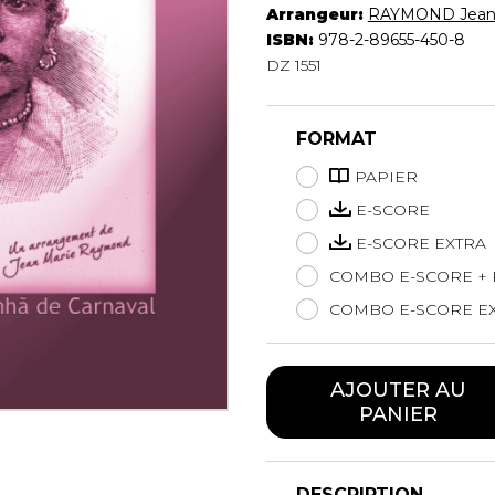
Arrangeur:
RAYMOND Jean
Hautbois
ISBN:
978-2-89655-450-8
Luth
DZ 1551
Mandoline
Orgue
Percussion
FORMAT
Piano
PAPIER
Saxophone
Trombone
E-SCORE
Trompette
E-SCORE EXTRA
Tuba
COMBO E-SCORE + 
Ukulélé
COMBO E-SCORE EX
Violon
Violoncelle
Voix
AJOUTER AU
PANIER
DESCRIPTION