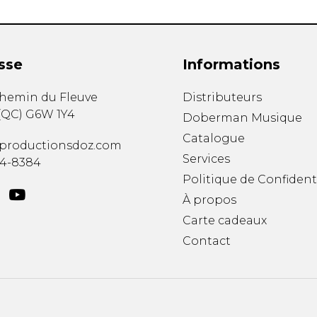
sse
Informations
chemin du Fleuve
Distributeurs
(
QC
)
G6W 1Y4
Doberman Musique
Catalogue
productionsdoz.com
Services
34-8384
Politique de Confident
À propos
Carte cadeaux
Contact