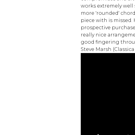
works extremely well
more 'rounded' chords
piece with is missed.
prospective purchasers
really nice arrangeme
good fingering thro
Steve Marsh (Classica