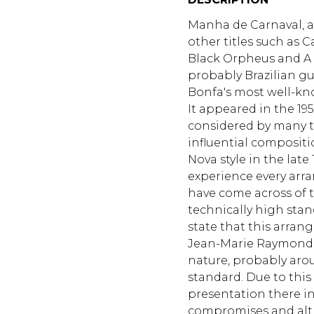
Manha de Carnaval, al
other titles such as 
Black Orpheus and A Da
probably Brazilian gu
Bonfa's most well-kn
It appeared in the 19
considered by many t
influential compositi
Nova style in the late
experience every arra
have come across of t
technically high stan
state that this arran
Jean-Marie Raymond i
nature, probably aro
standard. Due to this
presentation there in
compromises and alt