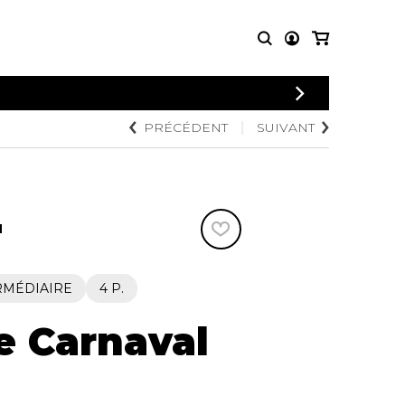
CONNEXION
PRÉCÉDENT
SUIVANT
PARTITIONS
AUTRES
INSCRIPTION
POUR
PRODUITS
ENSEMBLES
Articles promotionnels
Chœur
Cordes Knobloch
Concerto
Disques compacts et
N
Musique de chambre
DVDs
Orchestre
Ouvrages théoriques
et livres
Quatuor de flûtes
RMÉDIAIRE
4 P.
Quatuor de saxophones
 Carnaval