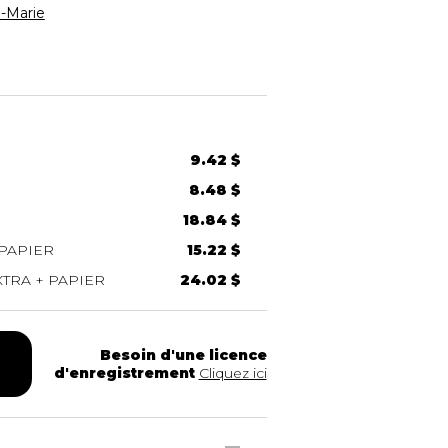
-Marie
9.42 $
8.48 $
18.84 $
PAPIER
15.22 $
TRA + PAPIER
24.02 $
Besoin d'une licence
d'enregistrement
Cliquez ici