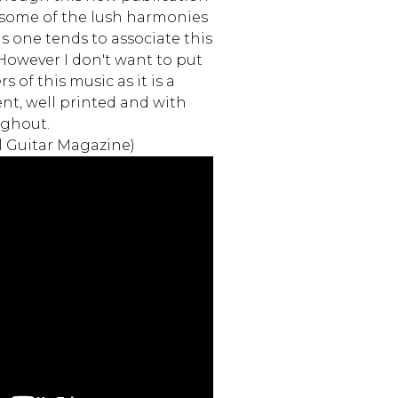
 some of the lush harmonies
 one tends to associate this
 However I don't want to put
 of this music as it is a
nt, well printed and with
ughout.
l Guitar Magazine)