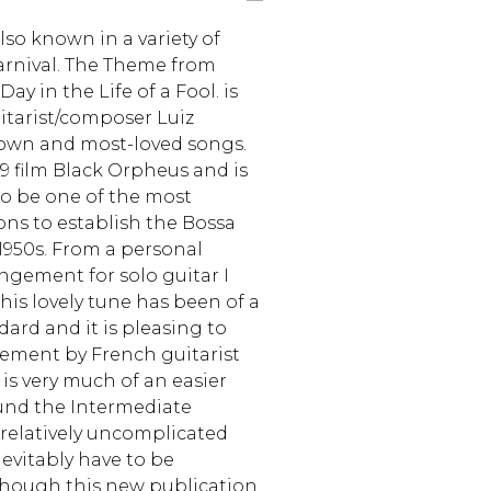
so known in a variety of
Carnival. The Theme from
y in the Life of a Fool. is
itarist/composer Luiz
own and most-loved songs.
59 film Black Orpheus and is
o be one of the most
ons to establish the Bossa
 1950s. From a personal
ngement for solo guitar I
his lovely tune has been of a
dard and it is pleasing to
gement by French guitarist
s very much of an easier
und the Intermediate
 relatively uncomplicated
evitably have to be
hough this new publication