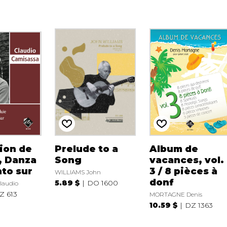
ion de
Prelude to a
Album de
e, Danza
Song
vacances, vol.
nto sur
3 / 8 pièces à
WILLIAMS John
donf
5.89 $
DO 1600
laudio
Z 613
MORTAGNE Denis
10.59 $
DZ 1363