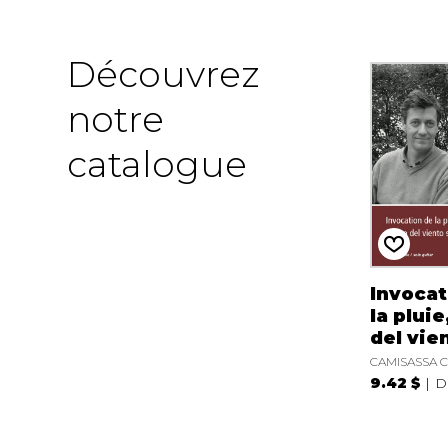
Découvrez
notre
catalogue
Invocat
la plui
del vie
CAMISASSA C
9.42 $
D