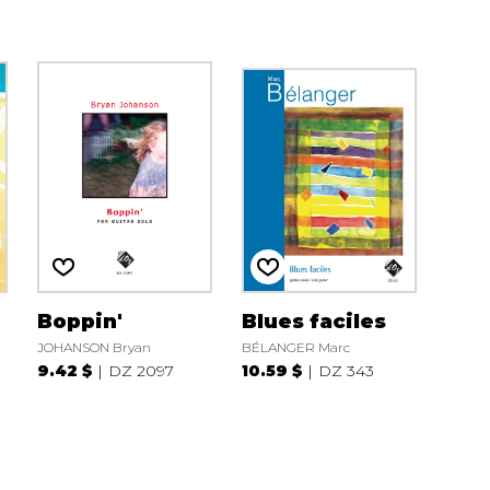
Boppin'
Blues faciles
JOHANSON Bryan
BÉLANGER Marc
9.42 $
DZ 2097
10.59 $
DZ 343