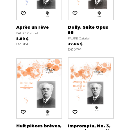
Après un rêve
Dolly, Suite Opus
56
FAURÉ Gabriel
5.89 $
FAURÉ Gabriel
DZ 3151
37.66 $
DZ 3474
Huit pièces brèves,
Impromptu, No. 3,