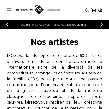
CATALOGUE
Des milliers d'œuvres musicales à portée de main
CONNEXION
Explorez notre catalogue de partitions
PARTITIONS 
INSCRIPTION
riche en œuvres originales et en
Nos artistes
arrangements de qualité.
Méthodes
Guitare seule
Explorez notre catalogue de partitions
D'Oz est fier de représenter plus de 600 artistes
riche en œuvres originales et en
2 guitares
à travers le monde, une communauté musicale
arrangements de qualité.
3 guitares
internationale riche de la diversité de ses
4 guitares
PARTITIONS POUR GUITARE
compositeurs, arrangeurs et éditeurs. Au sein de
5 guitares et plus
la famille d’Oz, nous partageons une passion
Ensemble de guitare
commune pour l'enrichissement du répertoire
PARTITIONS POUR AUTRES
Orchestre de guitares
INSTRUMENTS
de la guitare classique et de la musique
Concerto pour guitar
classique contemporaine. Explorez leurs
Guitare et un autre 
œuvres, laissez-vous inspirer par leur créativité
PARTITIONS POUR ENSEMBLES
Musique de chambre 
et vibrez au rythme de leur passion pour la