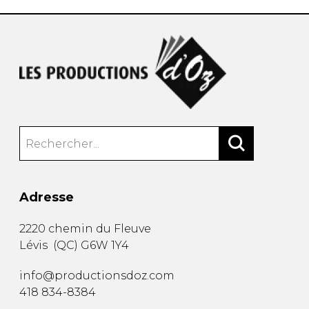
Adresse
2220 chemin du Fleuve
Lévis
(
QC
)
G6W 1Y4
info@productionsdoz.com
418 834-8384