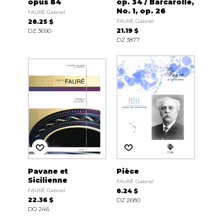
opus 84
op. 34 / Barcarolle,
No. 1, op. 26
FAURÉ Gabriel
28.25 $
FAURÉ Gabriel
DZ 3690
21.19 $
DZ 3877
Pavane et
Pièce
Sicilienne
FAURÉ Gabriel
FAURÉ Gabriel
8.24 $
22.36 $
DZ 2680
DO 246