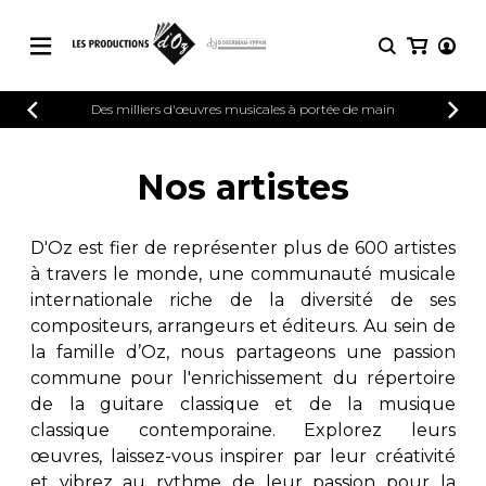
CATALOGUE
Des milliers d'œuvres musicales à portée de main
CONNEXION
Explorez notre catalogue de partitions
PARTITIONS 
INSCRIPTION
riche en œuvres originales et en
Nos artistes
arrangements de qualité.
Méthodes
Guitare seule
Explorez notre catalogue de partitions
D'Oz est fier de représenter plus de 600 artistes
riche en œuvres originales et en
2 guitares
à travers le monde, une communauté musicale
arrangements de qualité.
3 guitares
internationale riche de la diversité de ses
4 guitares
PARTITIONS POUR GUITARE
compositeurs, arrangeurs et éditeurs. Au sein de
5 guitares et plus
la famille d’Oz, nous partageons une passion
Ensemble de guitare
commune pour l'enrichissement du répertoire
PARTITIONS POUR AUTRES
Orchestre de guitares
INSTRUMENTS
de la guitare classique et de la musique
Concerto pour guitar
classique contemporaine. Explorez leurs
Guitare et un autre 
œuvres, laissez-vous inspirer par leur créativité
PARTITIONS POUR ENSEMBLES
Musique de chambre 
et vibrez au rythme de leur passion pour la