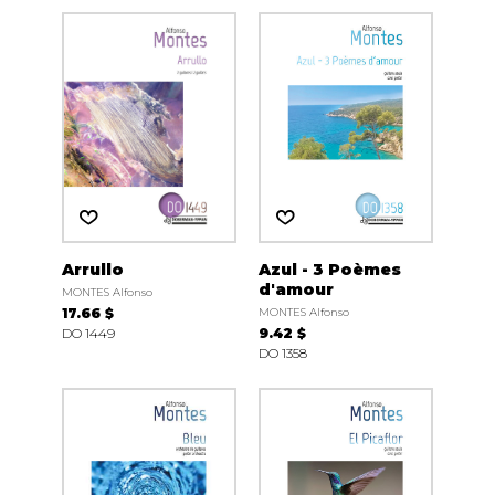
Arrullo
Azul - 3 Poèmes
d'amour
MONTES Alfonso
17.66 $
MONTES Alfonso
DO 1449
9.42 $
DO 1358