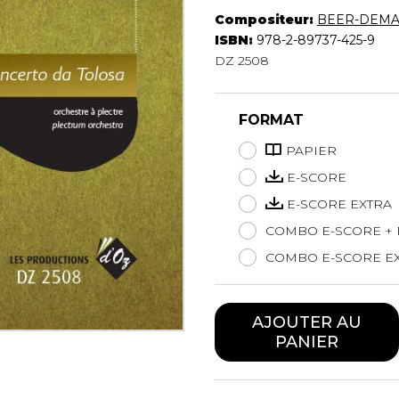
Hautbois
Compositeur:
BEER-DEMA
Luth
ISBN:
978-2-89737-425-9
Mandoline
DZ 2508
Orgue
Percussion
FORMAT
Piano
Saxophone
PAPIER
Trombone
E-SCORE
Trompette
E-SCORE EXTRA
Tuba
Ukulélé
COMBO E-SCORE + 
Violon
COMBO E-SCORE EX
Violoncelle
Voix
AJOUTER AU
PANIER