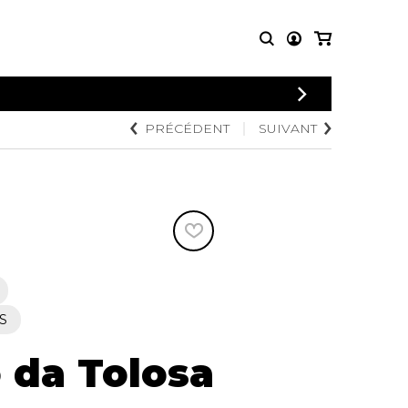
CONNEXION
PRÉCÉDENT
SUIVANT
PARTITIONS
AUTRES
INSCRIPTION
POUR
PRODUITS
ENSEMBLES
Articles promotionnels
Chœur
Cordes Knobloch
Concerto
Disques compacts et
Musique de chambre
DVDs
Orchestre
Ouvrages théoriques
et livres
Quatuor de flûtes
Quatuor de saxophones
S
 da Tolosa