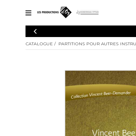
CATALOGUE
Explorez notre catalogue de partitions riche en œuvres originales
CATALOGUE
PARTITIONS POUR AUTRES INSTR
PAR
en arrangements de qualité.
Méthod
Guitare 
Explorez notre catalogue de partitions
2 guitare
riche en œuvres originales et en
arrangements de qualité.
3 guitare
PARTITIONS POUR GUITARE
4 guitare
5 guitare
Ensembl
PARTITIONS POUR AUTRES INSTRUMENTS
Orchestr
Concerto
Guitare 
PARTITIONS POUR ENSEMBLES
Musique