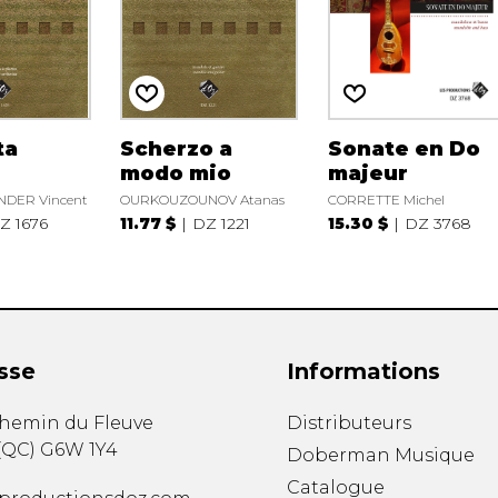
ta
Scherzo a
Sonate en Do
modo mio
majeur
DER Vincent
OURKOUZOUNOV Atanas
CORRETTE Michel
Z 1676
11.77 $
DZ 1221
15.30 $
DZ 3768
sse
Informations
chemin du Fleuve
Distributeurs
(
QC
)
G6W 1Y4
Doberman Musique
Catalogue