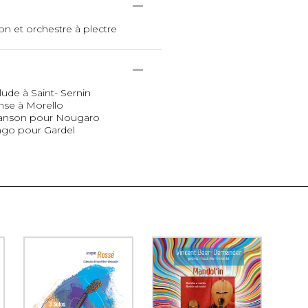
n et orchestre à plectre
lude à Saint- Sernin
nse à Morello
Chanson pour Nougaro
ango pour Gardel