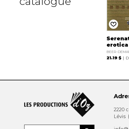
catalogue
Serena
erotica
BEER-DEMAN
21.19 $
D
Adre
2220 
Lévis