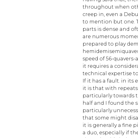
throughout when oth
creep in, even a Deb
to mention but one. 
parts is dense and of
are numerous momen
prepared to play dem
hemidemisemiquavers,
speed of 56-quavers-a
it requires a consider
technical expertise to 
If it has a fault. in i
it is that with repeats,
particularly towards 
half and I found the
particularly unnecess
that some might disa
it is generally a fine
a duo, especially if t