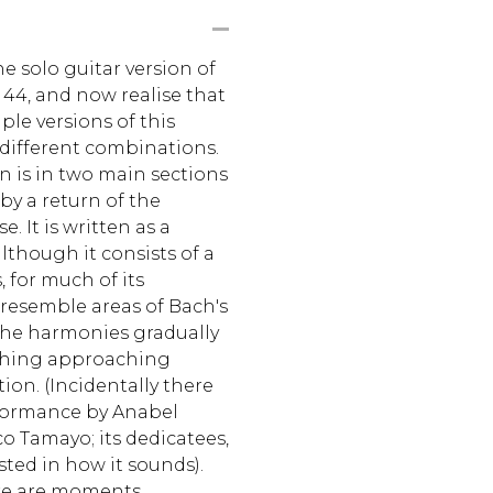
he solo guitar version of
 44, and now realise that
le versions of this
 different combinations.
on is in two main sections
by a return of the
. It is written as a
lthough it consists of a
 for much of its
 resemble areas of Bach's
the harmonies gradually
thing approaching
ion. (Incidentally there
rformance by Anabel
 Tamayo; its dedicatees,
sted in how it sounds).
ere are moments