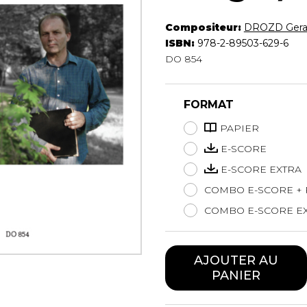
Hautbois
Compositeur:
DROZD Gera
Luth
ISBN:
978-2-89503-629-6
Mandoline
DO 854
Orgue
Percussion
Piano
FORMAT
Saxophone
Trombone
PAPIER
Trompette
E-SCORE
Tuba
E-SCORE EXTRA
Ukulélé
COMBO E-SCORE + 
Violon
Violoncelle
COMBO E-SCORE EX
Voix
AJOUTER AU
PANIER