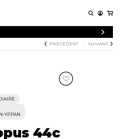
CONNEXION
PRÉCÉDENT
SUIVANT
PARTITIONS
AUTRES
INSCRIPTION
POUR
PRODUITS
ENSEMBLES
Articles promotionnels
Chœur
Cordes Knobloch
Concerto
Disques compacts et
Musique de chambre
DVDs
Orchestre
Ouvrages théoriques
et livres
Quatuor de flûtes
DIAIRE
Quatuor de saxophones
N-YPPAN
opus 44c