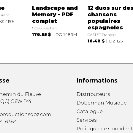
ue
Landscape and
12 duos sur de
Memory - PDF
chansons
urent
complet
populaires
Z 4199
espagnoles
GOSS Stephen
176.55 $
DO 1483M
CASTET François
16.48 $
DZ 125
sse
Informations
chemin du Fleuve
Distributeurs
(
QC
)
G6W 1Y4
Doberman Musique
Catalogue
productionsdoz.com
Services
34-8384
Politique de Confident