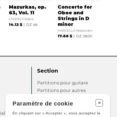
s
Mazurkas, op.
Concerto for
63, Vol. 11
Oboe and
Strings in D
CHOPIN Frédéric
minor
14.12 $
DZ 46
MARCELLO Alessandro
17.66 $
DZ 2809
Section
Partitions pour guitare
Partitions pour autres
instruments
+
Paramètre de cookie
Partitions pour
ensembles
ialité
En cliquant sur « Accepter », vous acceptez le