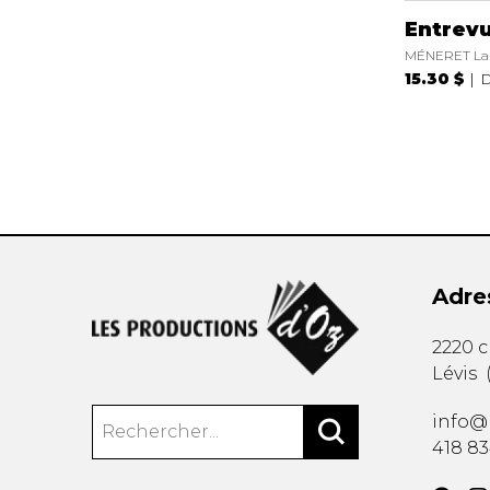
Entrev
MÉNERET La
15.30 $
D
Adre
2220 
Lévis
info@
418 8