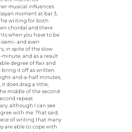
er musical influences
ussyan moment at bar 3,
The writing for both
ten chordal and there
ts when you have to be
isemi- and even
 in spite of the slow
-minute, and as a result
able degree of flair and
bring it off as written.
ts eight-and-a-half minutes,
 it does drag a little,
the middle of the second
 second repeat
ary; although I can see
gree with me. That said,
 piece of writing that many
hey are able to cope with