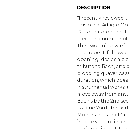
DESCRIPTION
"I recently reviewed t
this piece Adagio Op.
Drozd has done multip
piece in a number of
This two guitar versi
that repeat, followed 
opening idea as a close
tribute to Bach, and a
plodding quaver bass,
duration, which does
instrumental works; 
move away from any
Bach's by the 2nd sect
is a fine YouTube pe
Montesinos and Marco
in case you are intere
Having said that, th