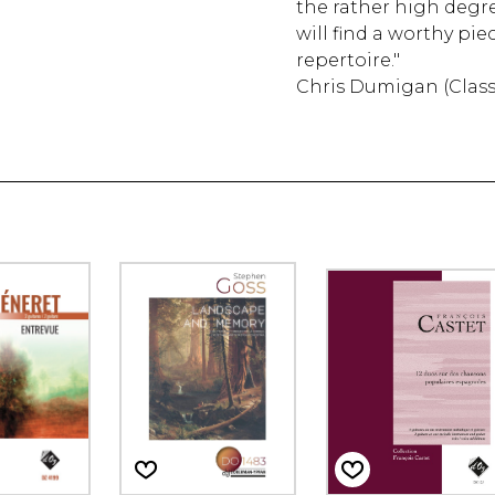
the rather high degree
will find a worthy pie
repertoire."
Chris Dumigan (Class