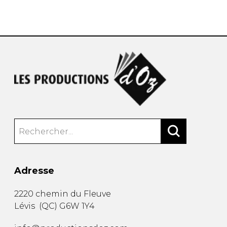
AUTRES PRODUITS
Adresse
2220 chemin du Fleuve
Lévis
(
QC
)
G6W 1Y4