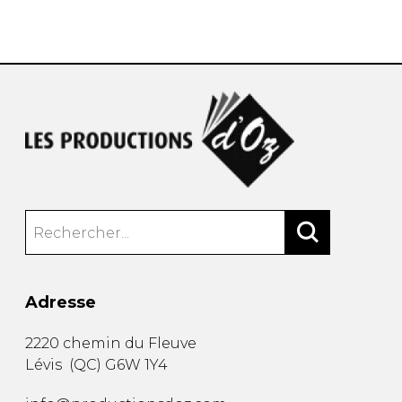
AUTRES PRODUITS
Adresse
2220 chemin du Fleuve
Lévis
(
QC
)
G6W 1Y4