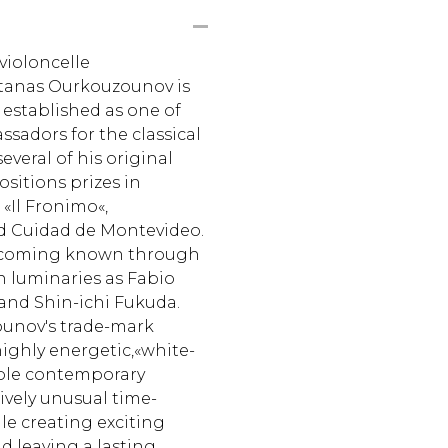
 violoncelle
Atanas Ourkouzounov is
established as one of
sadors for the classical
everal of his original
itions prizes in
«Il Fronimo«,
d Cuidad de Montevideo.
becoming known through
 luminaries as Fabio
and Shin-ichi Fukuda.
ounov's trade-mark
ighly energetic,«white-
ible contemporary
ively unusual time-
ile creating exciting
d leaving a lasting