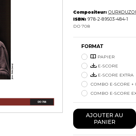
Hautbois
Compositeur:
OURKOUZOU
Luth
ISBN:
978-2-89503-484-1
Mandoline
DO 708
Orgue
Percussion
Piano
FORMAT
Saxophone
Trombone
PAPIER
Trompette
E-SCORE
Tuba
E-SCORE EXTRA
Ukulélé
COMBO E-SCORE + 
Violon
Violoncelle
COMBO E-SCORE EX
Voix
AJOUTER AU
PANIER