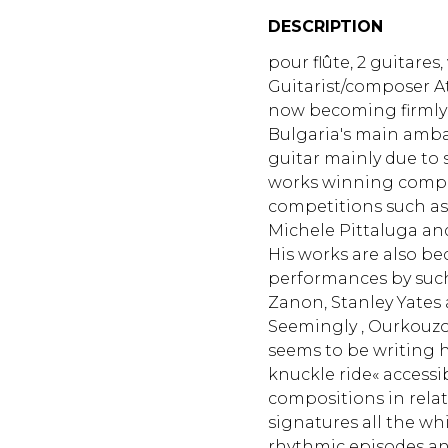
DESCRIPTION
pour flûte, 2 guitares,
Guitarist/composer 
now becoming firmly 
Bulgaria's main ambas
guitar mainly due to s
works winning compos
competitions such as 
Michele Pittaluga an
His works are also 
performances by such
Zanon, Stanley Yates 
Seemingly , Ourkouz
seems to be writing h
knuckle ride« access
compositions in relat
signatures all the wh
rhythmic episodes an