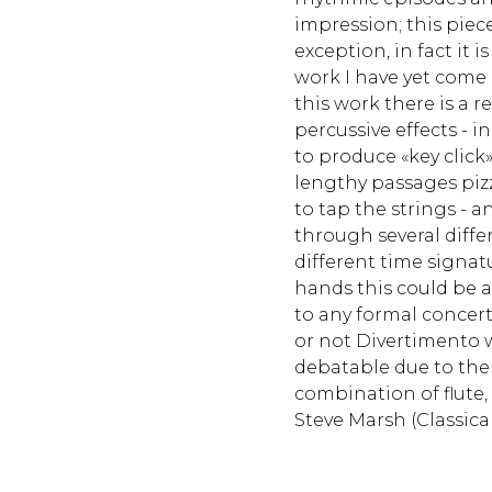
impression; this piec
exception, in fact it 
work I have yet come a
this work there is a r
percussive effects - in
to produce «key click» 
lengthy passages pizz
to tap the strings - a
through several diff
different time signatu
hands this could be a
to any formal concer
or not Divertimento w
debatable due to the 
combination of flute, 
Steve Marsh (Classica