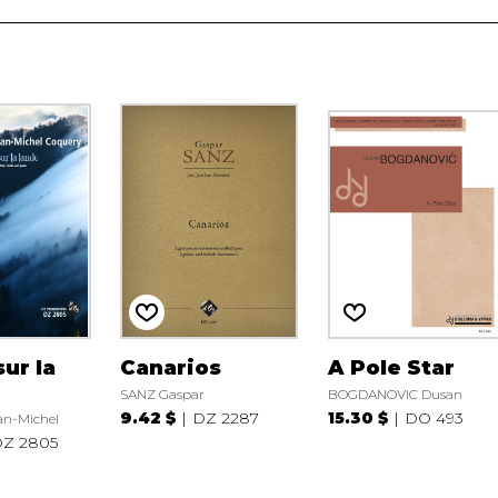
ur la
Canarios
A Pole Star
SANZ Gaspar
BOGDANOVIC Dusan
9.42 $
DZ 2287
15.30 $
DO 493
n-Michel
Z 2805