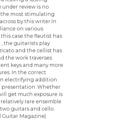
e under review is no
is the most stimulating
cross by this writer.In
eliance on various
 this case the flautist has
, the guitarists play
icato and the cellist has
nd the work traverses
erent keys and many more
res. In the correct
n electrifying addition
t presentation. Whether
ill get much exposure is
relatively rare ensemble
two guitars and cello.
l Guitar Magazine)