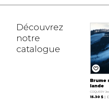
Découvrez
notre
catalogue
Brume s
lande
COQUERY Jea
15.30 $
D