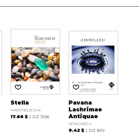
Stella
Pavana
Lachrimae
MARCHELIE Erik
Antiquae
17.66 $
DZ 3156
DOWLAND J.
9.42 $
DZ 810