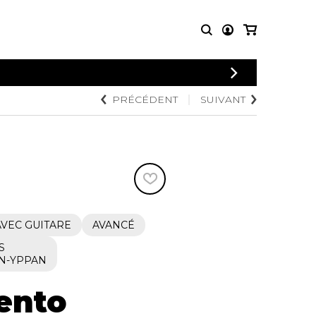
CONNEXION
PRÉCÉDENT
SUIVANT
PARTITIONS
AUTRES
INSCRIPTION
POUR
PRODUITS
ENSEMBLES
Articles promotionnels
Chœur
Cordes Knobloch
Concerto
Disques compacts et
Musique de chambre
DVDs
Orchestre
Ouvrages théoriques
et livres
Quatuor de flûtes
VEC GUITARE
AVANCÉ
Quatuor de saxophones
S
N-YPPAN
ento