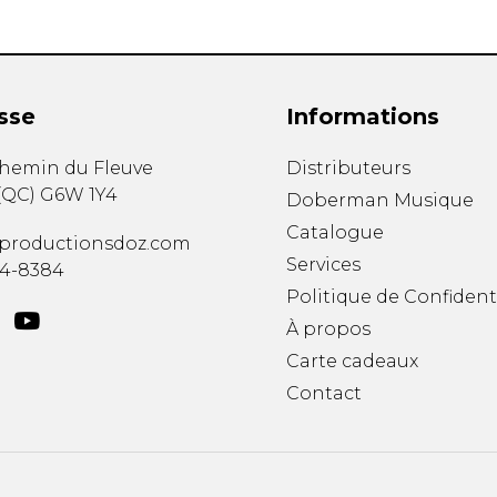
sse
Informations
chemin du Fleuve
Distributeurs
(
QC
)
G6W 1Y4
Doberman Musique
Catalogue
productionsdoz.com
Services
34-8384
Politique de Confident
À propos
Carte cadeaux
Contact