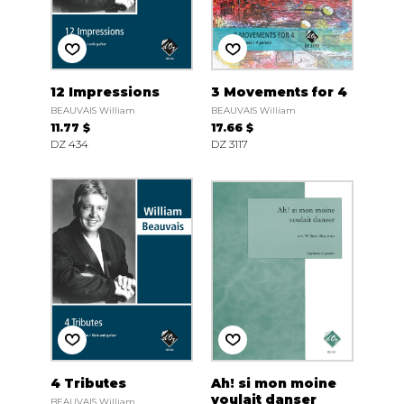
12 Impressions
3 Movements for 4
BEAUVAIS William
BEAUVAIS William
11.77 $
17.66 $
DZ 434
DZ 3117
4 Tributes
Ah! si mon moine
voulait danser
BEAUVAIS William