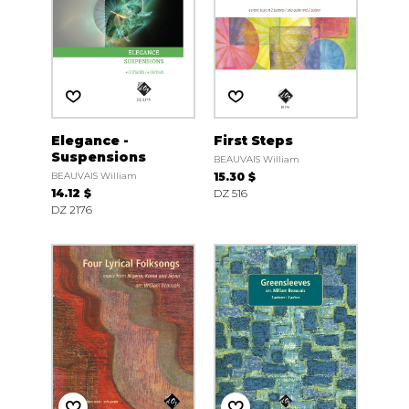
Elegance -
First Steps
Suspensions
BEAUVAIS William
BEAUVAIS William
15.30 $
14.12 $
DZ 516
DZ 2176