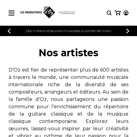
CATALOGUE
Des milliers d'œuvres musicales à portée de main
CONNEXION
Explorez notre catalogue de partitions
PARTITIONS 
INSCRIPTION
riche en œuvres originales et en
Nos artistes
arrangements de qualité.
Méthodes
Guitare seule
Explorez notre catalogue de partitions
D'Oz est fier de représenter plus de 600 artistes
riche en œuvres originales et en
2 guitares
à travers le monde, une communauté musicale
arrangements de qualité.
3 guitares
internationale riche de la diversité de ses
4 guitares
PARTITIONS POUR GUITARE
compositeurs, arrangeurs et éditeurs. Au sein de
5 guitares et plus
la famille d’Oz, nous partageons une passion
Ensemble de guitare
commune pour l'enrichissement du répertoire
PARTITIONS POUR AUTRES
Orchestre de guitares
INSTRUMENTS
de la guitare classique et de la musique
Concerto pour guitar
classique contemporaine. Explorez leurs
Guitare et un autre 
œuvres, laissez-vous inspirer par leur créativité
PARTITIONS POUR ENSEMBLES
Musique de chambre 
et vibrez au rythme de leur passion pour la