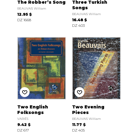
The Robber’s Song
Three Turkish
Songs
BEAUVAIS William
12.95 $
BEAUVAIS William
DZ 1668
16.48 $
DZ 403
Two English
Two Evening
Folksongs
Pieces
VARIÉS
BEAUVAIS William
9.42 $
11.77 $
DZ 617
DZ 405