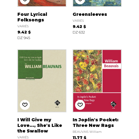
Four Lyrical
Greensleeves
Folksongs
VARIÉS
VARIÉS
9.42 $
9.42 $
DZ 632
DZ 945
I Will Give my
In Joplin's Pocket:
Love..., She's Like
Three New Rags
the Swallow
BEAUVAIS William
VARIÉS
11.77 $