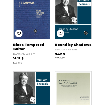
Blues Tempered
Bound by Shadows
Guitar
BEAUVAIS William
BEAUVAIS William
9.42 $
14.12 $
DZ 447
DZ 1119