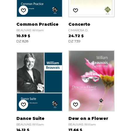
Common Practice
Concerto
BEAUVAIS William
CIMAROSA D.
10.59 $
24.72 $
DZ 828
DZ 739
Dance Suite
Dew on a Flower
BEAUVAIS William
BEAUVAIS William
14.12 $
17.66 $