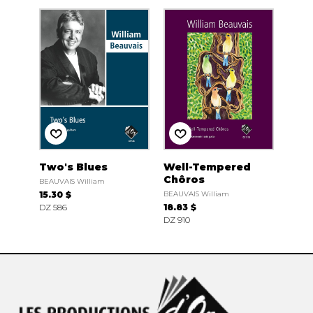
Two's Blues
Well-Tempered
Chôros
BEAUVAIS William
15.30 $
BEAUVAIS William
DZ 586
18.83 $
DZ 910