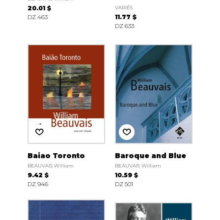
20.01 $
VARIÉS
DZ 463
11.77 $
DZ 633
Baiao Toronto
Baroque and Blue
BEAUVAIS William
BEAUVAIS William
9.42 $
10.59 $
DZ 946
DZ 501