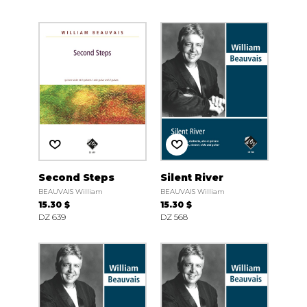
Second Steps
Silent River
BEAUVAIS William
BEAUVAIS William
15.30 $
15.30 $
DZ 639
DZ 568