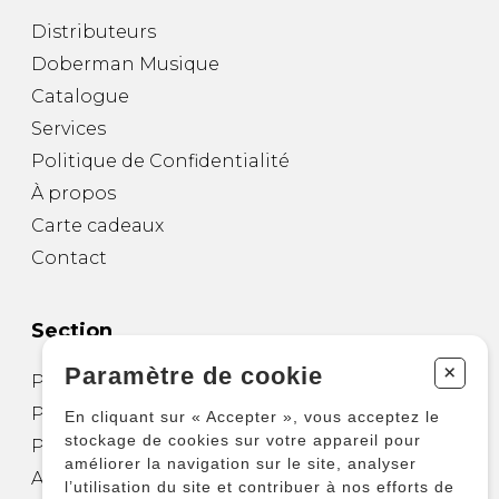
Distributeurs
Doberman Musique
Catalogue
Services
Politique de Confidentialité
À propos
Carte cadeaux
Contact
Section
+
Paramètre de cookie
Partitions pour guitare
Partitions pour autres instruments
En cliquant sur « Accepter », vous acceptez le
stockage de cookies sur votre appareil pour
Partitions pour ensembles
améliorer la navigation sur le site, analyser
Autres produits
l’utilisation du site et contribuer à nos efforts de