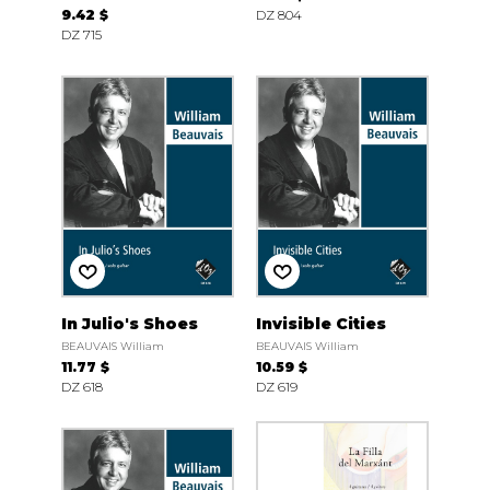
9.42 $
DZ 804
DZ 715
In Julio's Shoes
Invisible Cities
BEAUVAIS William
BEAUVAIS William
11.77 $
10.59 $
DZ 618
DZ 619