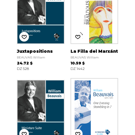
Juxtapositions
La Filla del Marxánt
BEAUVAIS William
BEAUVAIS William
24.72 $
10.59 $
DZ 528
DZ 1442