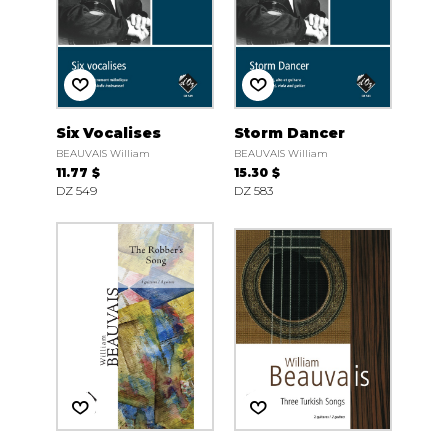
Six Vocalises
Storm Dancer
BEAUVAIS William
BEAUVAIS William
11.77 $
15.30 $
DZ 549
DZ 583