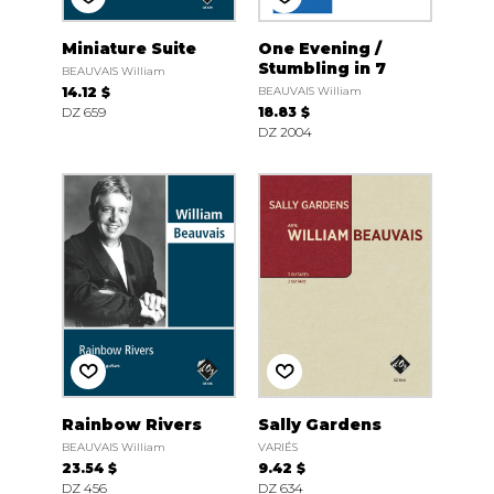
Miniature Suite
One Evening /
Stumbling in 7
BEAUVAIS William
14.12 $
BEAUVAIS William
DZ 659
18.83 $
DZ 2004
Rainbow Rivers
Sally Gardens
BEAUVAIS William
VARIÉS
23.54 $
9.42 $
DZ 456
DZ 634