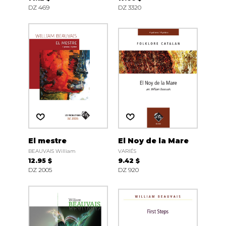
DZ 469
DZ 3320
El mestre
El Noy de la Mare
BEAUVAIS William
VARIÉS
12.95 $
9.42 $
DZ 2005
DZ 920