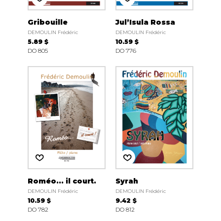
Gribouille
Jul’Isula Rossa
DEMOULIN Frédéric
DEMOULIN Frédéric
5.89 $
10.59 $
DO 805
DO 776
Roméo... il court.
Syrah
DEMOULIN Frédéric
DEMOULIN Frédéric
10.59 $
9.42 $
DO 782
DO 812