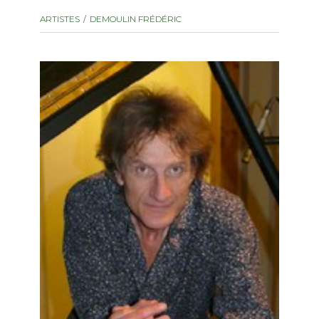
instrument
Chamber Music
ARTISTES
DEMOULIN FRÉDÉRIC
OTHER PRODUCTS
with Guitar