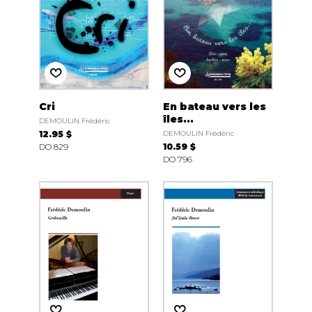
Cri
En bateau vers les
îles...
DEMOULIN Frédéric
12.95 $
DEMOULIN Frédéric
DO 829
10.59 $
DO 796