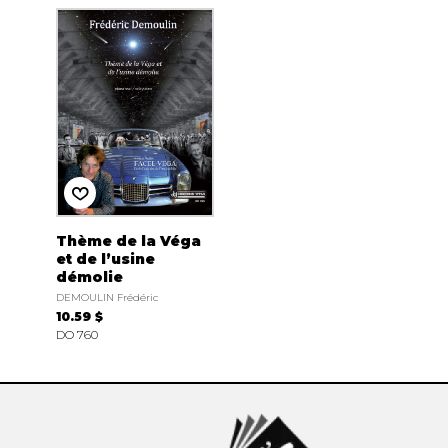
Thème de la Véga
et de l’usine
démolie
DEMOULIN Frédéric
10.59 $
DO 760