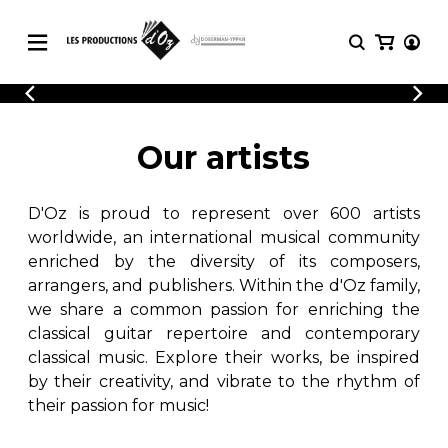
CATALOGUE
LOGIN
Explore our sheet music catalog, rich in
SHEET
Our artists
REGISTER
MUSIC
original works and quality arrangements.
FOR
GUITAR
D'Oz is proud to represent over 600 artists
Explore our sheet music catalog, rich
Methods
in original works and quality
worldwide, an international musical community
Solo Guitar
arrangements.
enriched by the diversity of its composers,
SHEET MUSIC FOR GUITAR
2 Guitars
arrangers, and publishers. Within the d'Oz family,
3 Guitars
we share a common passion for enriching the
4 Guitars
classical guitar repertoire and contemporary
SHEET MUSIC FOR OTHER
5 Guitars and More
INSTRUMENTS
classical music. Explore their works, be inspired
Guitar Ensemble
by their creativity, and vibrate to the rhythm of
Guitar Orchestra
their passion for music!
SHEET MUSIC FOR ENSEMBLE
Concertos
Guitar and other