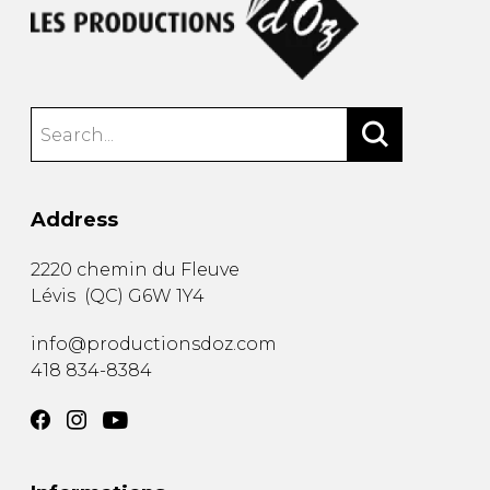
Address
2220 chemin du Fleuve
Lévis
(
QC
)
G6W 1Y4
info@productionsdoz.com
418 834-8384