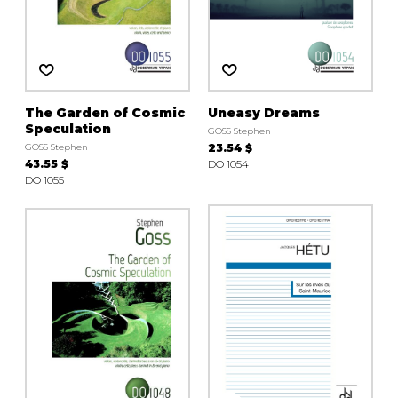
The Garden of Cosmic
Uneasy Dreams
Speculation
GOSS Stephen
GOSS Stephen
23.54 $
43.55 $
DO 1054
DO 1055