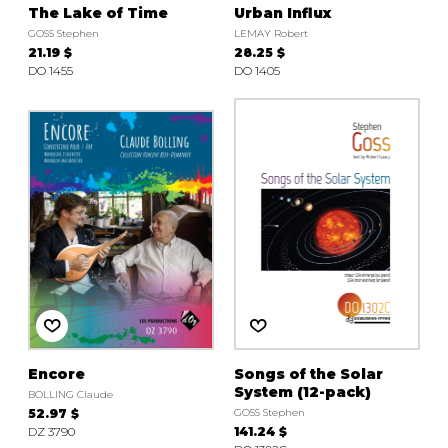
The Lake of Time
Urban Influx
GOSS Stephen
LEMAY Robert
21.19 $
28.25 $
DO 1455
DO 1405
Encore
Songs of the Solar
System (12-pack)
BOLLING Claude
52.97 $
GOSS Stephen
DZ 3790
141.24 $