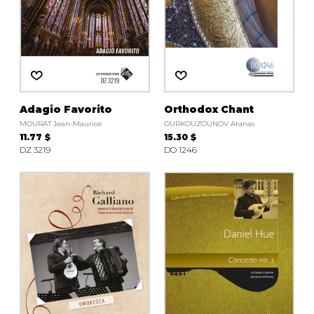
Adagio Favorito
Orthodox Chant
MOURAT Jean-Maurice
OURKOUZOUNOV Atanas
11.77 $
15.30 $
DZ 3219
DO 1246