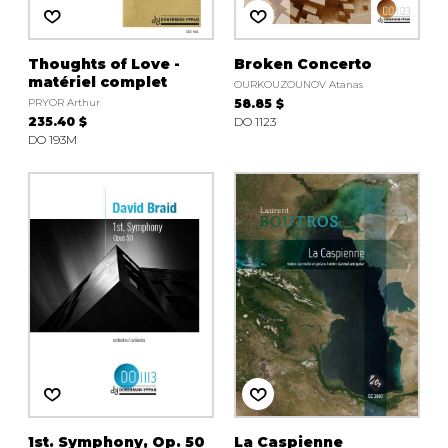
Thoughts of Love -
Broken Concerto
matériel complet
OURKOUZOUNOV Atanas
PRYOR Arthur
58.85 $
235.40 $
DO 1123
DO 193M
1st. Symphony, Op. 50
La Caspienne