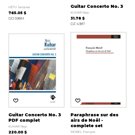
Guitar Concerto No. 3
HÉTU Jacques
765.05 $
KUHAR Nejc
DO 598M
31.78 $
DZ 4387
Guitar Concerto No. 3
Paraphrase sur des
PDF complet
airs de Noël -
complete set
KUHAR Nejc
220.00 $
MOREL François