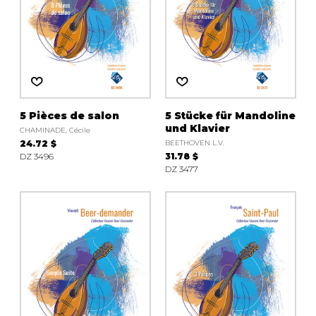
5 Pièces de salon
5 Stücke für Mandoline
und Klavier
CHAMINADE, Cécile
24.72 $
BEETHOVEN L.V.
DZ 3496
31.78 $
DZ 3477