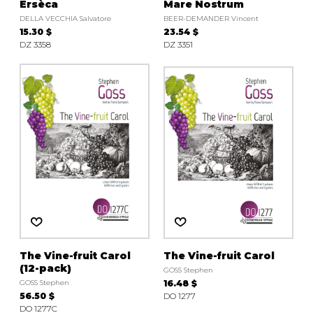
Ersèca
Mare Nostrum
DELLA VECCHIA Salvatore
BEER-DEMANDER Vincent
15.30 $
23.54 $
DZ 3358
DZ 3351
The Vine-fruit Carol
The Vine-fruit Carol
(12-pack)
GOSS Stephen
GOSS Stephen
16.48 $
56.50 $
DO 1277
DO 1277C