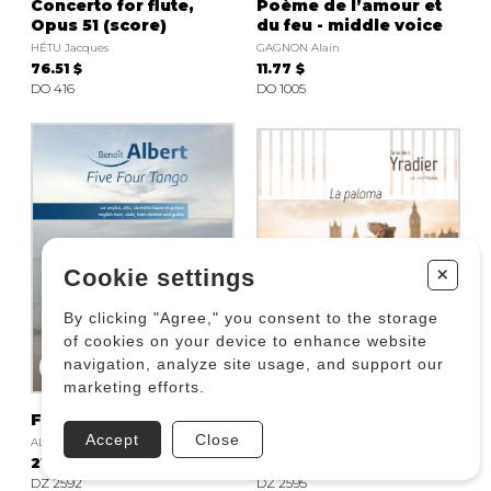
Concerto for flute,
Poème de l’amour et
Opus 51 (score)
du feu - middle voice
HÉTU Jacques
GAGNON Alain
76.51 $
11.77 $
DO 416
DO 1005
+
Cookie settings
By clicking "Agree," you consent to the storage
of cookies on your device to enhance website
navigation, analyze site usage, and support our
marketing efforts.
Five Four Tango
La Paloma
Accept
Close
ALBERT Benoit
YRADIER Sebastien
21.19 $
14.12 $
DZ 2592
DZ 2595