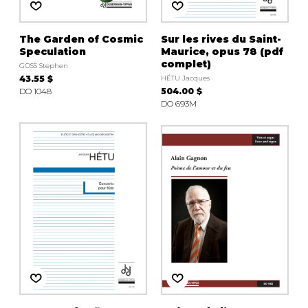
The Garden of Cosmic
Sur les rives du Saint-
Speculation
Maurice, opus 78 (pdf
complet)
GOSS Stephen
43.55 $
HÉTU Jacques
DO 1048
504.00 $
DO 693M