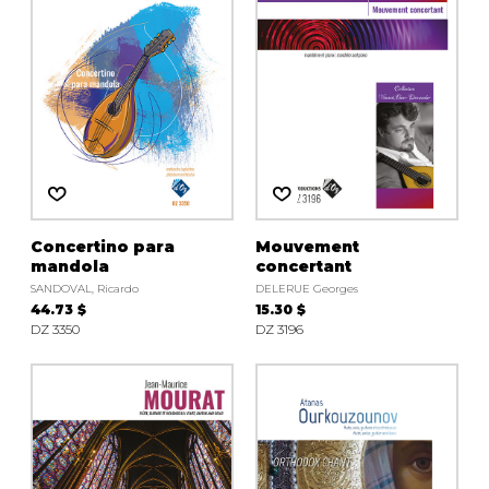
Concertino para
Mouvement
mandola
concertant
SANDOVAL, Ricardo
DELERUE Georges
44.73 $
15.30 $
DZ 3350
DZ 3196