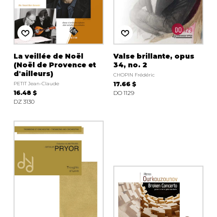
La veillée de Noël
Valse brillante, opus
(Noël de Provence et
34, no. 2
d'ailleurs)
CHOPIN Frédéric
PETIT Jean-Claude
17.66 $
16.48 $
DO 1129
DZ 3130