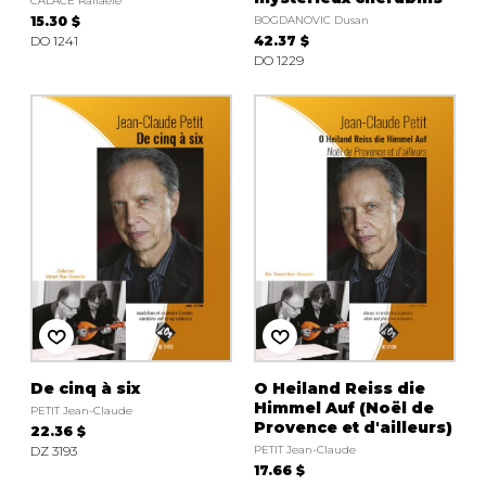
CALACE Raffaele
15.30 $
BOGDANOVIC Dusan
DO 1241
42.37 $
DO 1229
De cinq à six
O Heiland Reiss die
Himmel Auf (Noël de
PETIT Jean-Claude
Provence et d'ailleurs)
22.36 $
DZ 3193
PETIT Jean-Claude
17.66 $