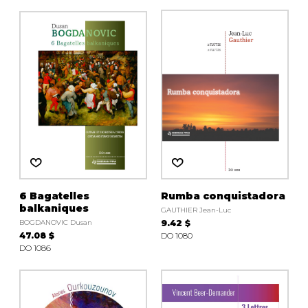
6 Bagatelles
Rumba conquistadora
balkaniques
GAUTHIER Jean-Luc
BOGDANOVIC Dusan
9.42 $
47.08 $
DO 1080
DO 1086