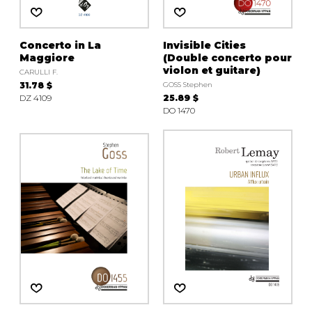
Concerto in La
Invisible Cities
Maggiore
(Double concerto pour
violon et guitare)
CARULLI F.
31.78 $
GOSS Stephen
DZ 4109
25.89 $
DO 1470