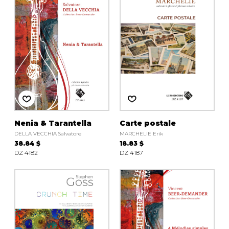
Nenia & Tarantella
Carte postale
DELLA VECCHIA Salvatore
MARCHELIE Erik
38.84 $
18.83 $
DZ 4182
DZ 4187