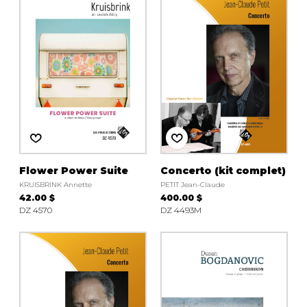
instrument
Chamber Music
OTHER PRODUCTS
with Guitar
Flower Power Suite
Concerto (kit complet)
KRUISBRINK Annette
PETIT Jean-Claude
42.00 $
400.00 $
DZ 4570
DZ 4493M