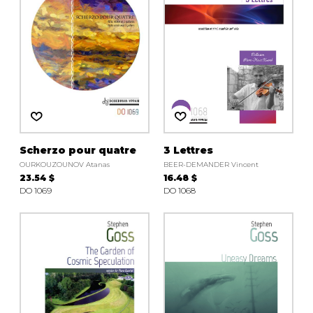
Scherzo pour quatre
3 Lettres
OURKOUZOUNOV Atanas
BEER-DEMANDER Vincent
23.54 $
16.48 $
DO 1069
DO 1068