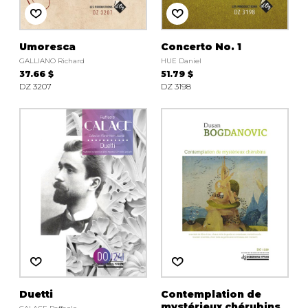
Umoresca
Concerto No. 1
GALLIANO Richard
HUE Daniel
37.66 $
51.79 $
DZ 3207
DZ 3198
Duetti
Contemplation de
mystérieux chérubins