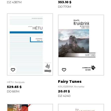
DZ 4387M
353.10 $
DO 770M
Fairy Tunes
HÉTU Jacques
529.65 $
KRUISBRINK Annette
DO 661M
20.01 $
DZ 4240