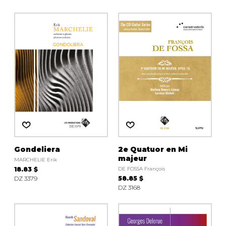
Gondeliera
2e Quatuor en Mi
majeur
MARCHELIE Erik
18.83 $
DE FOSSA François
DZ 3379
58.85 $
DZ 3168