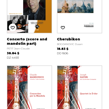
Concerto (score and
Cherubikon
mandolin part)
BOGDANOVIC Dusan
PETIT Jean-Claude
18.83 $
38.84 $
DO 1606
DZ 4493