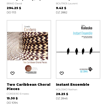
BRAID David
BOUTROS Laurent
294.25 $
9.42 $
DO 1113
DZ 2882
Two Caribbean Choral
Instant Ensemble
Pieces
KOLOSKO Nathan
CORDERO Ernesto
28.25 $
15.30 $
DZ 2846
DO 1094