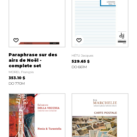
Paraphrase sur des
HÉTU Jacques
airs de Noël -
529.65 $
complete set
DO 661M
MOREL François
353.10 $
DO 770M