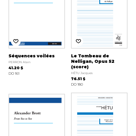
Séquences voilées
Le Tombeau de
Nelligan, Opus 52
PERRON Alain
(score)
41.20 $
DO 161
HÉTU Jacques
76.51 $
DO 180