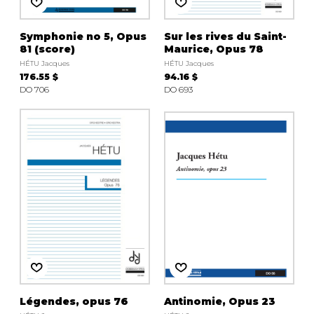
Symphonie no 5, Opus
Sur les rives du Saint-
81 (score)
Maurice, Opus 78
HÉTU Jacques
HÉTU Jacques
176.55 $
94.16 $
DO 706
DO 693
Légendes, opus 76
Antinomie, Opus 23