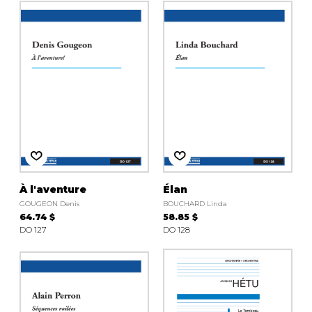
À l'aventure
Élan
GOUGEON Denis
BOUCHARD Linda
64.74 $
58.85 $
DO 127
DO 128