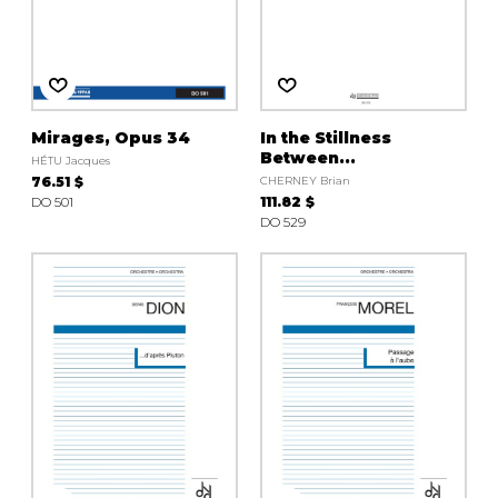
Mirages, Opus 34
In the Stillness
Between...
HÉTU Jacques
76.51 $
CHERNEY Brian
DO 501
111.82 $
DO 529