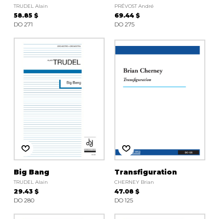
TRUDEL Alain
PRÉVOST André
58.85 $
69.44 $
DO 271
DO 275
Big Bang
Transfiguration
TRUDEL Alain
CHERNEY Brian
29.43 $
47.08 $
DO 280
DO 125