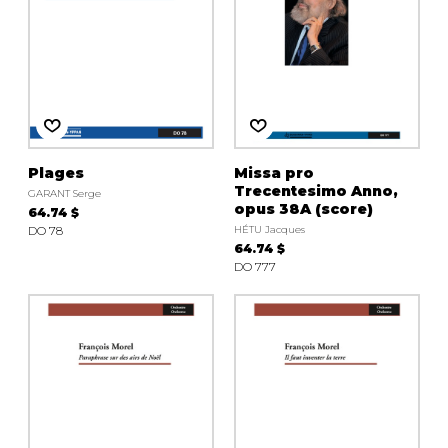
Plages
Missa pro
Trecentesimo Anno,
GARANT Serge
opus 38A (score)
64.74 $
DO 78
HÉTU Jacques
64.74 $
DO 777