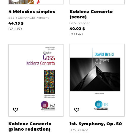
4 Mélodies simples
Koblenz Concerto
(score)
BEER-DEMANDER Vincent
44.73 $
GOSS Stephen
DZ 4130
40.02 $
DO 1343
Koblenz Concerto
1st. Symphony, Op. 50
(piano reduction)
BRAID David