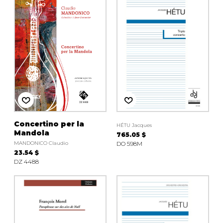
instrument
Chamber Music
OTHER PRODUCTS
with Guitar
Concertino per la
HÉTU Jacques
Mandola
765.05 $
MANDONICO Claudio
DO 598M
23.54 $
DZ 4488