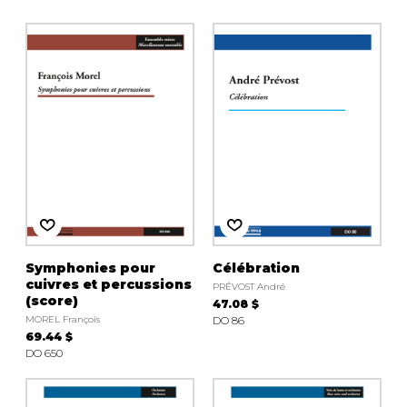
Symphonies pour
Célébration
cuivres et percussions
PRÉVOST André
(score)
47.08 $
MOREL François
DO 86
69.44 $
DO 650