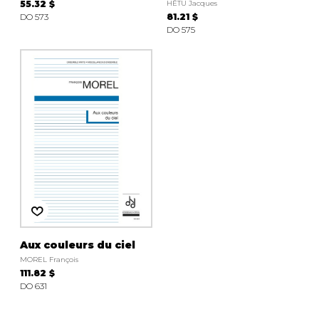
55.32 $
HÉTU Jacques
DO 573
81.21 $
DO 575
Aux couleurs du ciel
MOREL François
111.82 $
DO 631