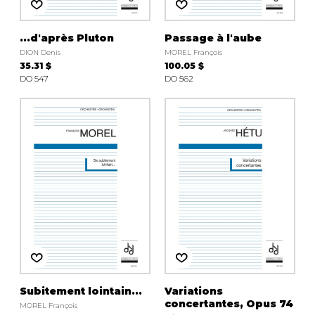
...d'après Pluton
Passage à l'aube
DION Denis
MOREL François
35.31 $
100.05 $
DO 547
DO 562
Subitement lointain...
Variations
concertantes, Opus 74
MOREL François