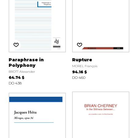
Paraphrase in
Rupture
Polyphony
MOREL François
BROTT Alexander
94.16 $
64.74 $
DO 460
DO 438