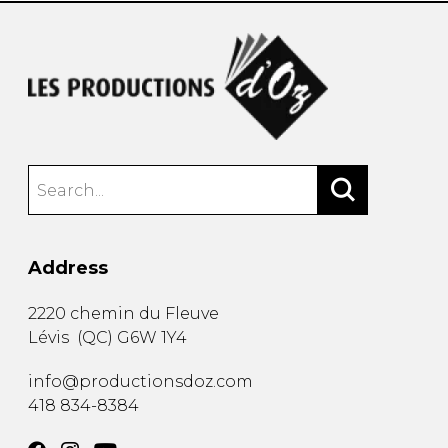
Address
2220 chemin du Fleuve
Lévis
(
QC
)
G6W 1Y4
info@productionsdoz.com
418 834-8384