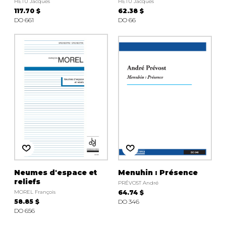
HÉTU Jacques
HÉTU Jacques
117.70 $
62.38 $
DO 661
DO 66
Neumes d'espace et
Menuhin : Présence
reliefs
PRÉVOST André
MOREL François
64.74 $
58.85 $
DO 346
DO 656