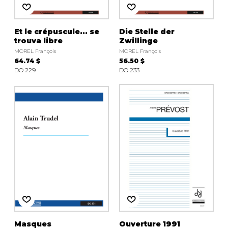
Et le crépuscule... se
Die Stelle der
trouva libre
Zwillinge
MOREL François
MOREL François
64.74 $
56.50 $
DO 229
DO 233
Masques
Ouverture 1991