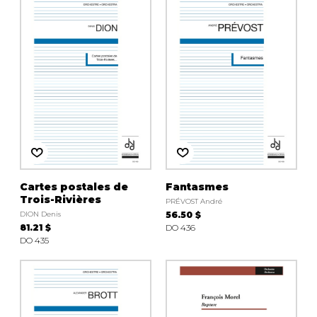
Cartes postales de
Fantasmes
Trois-Rivières
PRÉVOST André
DION Denis
56.50 $
81.21 $
DO 436
DO 435