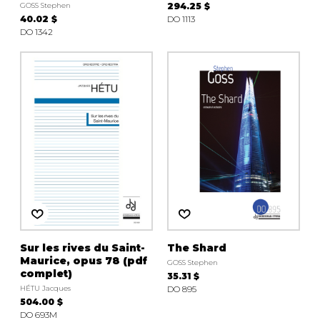
GOSS Stephen
294.25 $
40.02 $
DO 1113
DO 1342
Sur les rives du Saint-
The Shard
Maurice, opus 78 (pdf
GOSS Stephen
complet)
35.31 $
HÉTU Jacques
DO 895
504.00 $
DO 693M