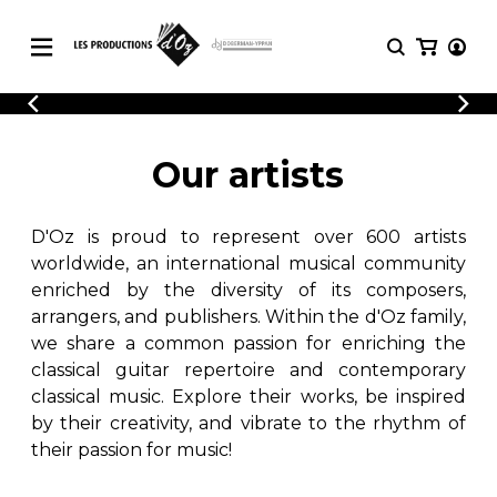
CATALOGUE
LOGIN
Explore our sheet music catalog, rich in
SHEET
Our artists
REGISTER
MUSIC
original works and quality arrangements.
FOR
GUITAR
D'Oz is proud to represent over 600 artists
Explore our sheet music catalog, rich
Methods
in original works and quality
worldwide, an international musical community
Solo Guitar
arrangements.
enriched by the diversity of its composers,
SHEET MUSIC FOR GUITAR
2 Guitars
arrangers, and publishers. Within the d'Oz family,
3 Guitars
we share a common passion for enriching the
4 Guitars
classical guitar repertoire and contemporary
SHEET MUSIC FOR OTHER
5 Guitars and More
INSTRUMENTS
classical music. Explore their works, be inspired
Guitar Ensemble
by their creativity, and vibrate to the rhythm of
Guitar Orchestra
their passion for music!
SHEET MUSIC FOR ENSEMBLE
Concertos
Guitar and other