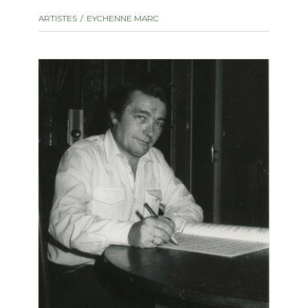
instrument
Chamber Music
ARTISTES
EYCHENNE MARC
OTHER PRODUCTS
with Guitar