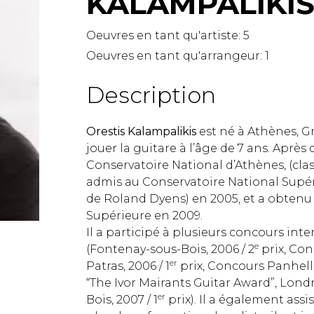
KALAMPALIKIS 
Lute
Mandolin
Oeuvres en tant qu'artiste:
5
Oboe
Oeuvres en tant qu'arrangeur:
1
Organ
Percussion
Description
Piano
Saxophone
Orestis Kalampalikis
est né à Athènes, Gr
Trombone
jouer la guitare à l’âge de 7 ans. Aprè
Trumpet
Conservatoire National d’Athènes, (class
Tuba
admis au Conservatoire National Supér
Ukulele
de Roland Dyens) en 2005, et a obten
Violin
Supérieure en 2009.
Voice
Il a participé à plusieurs concours int
e
(Fontenay-sous-Bois, 2006 / 2
prix, Con
er
Patras, 2006 / 1
prix, Concours Panhellé
“The Ivor Mairants Guitar Award”, Londre
er
Bois, 2007 / 1
prix). Il a également assi