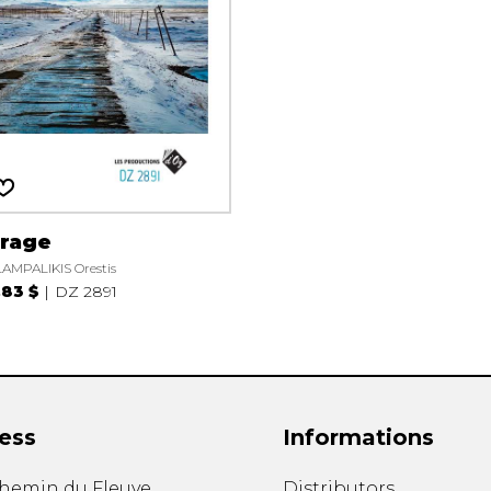
irage
AMPALIKIS Orestis
.83 $
DZ 2891
ess
Informations
chemin du Fleuve
Distributors