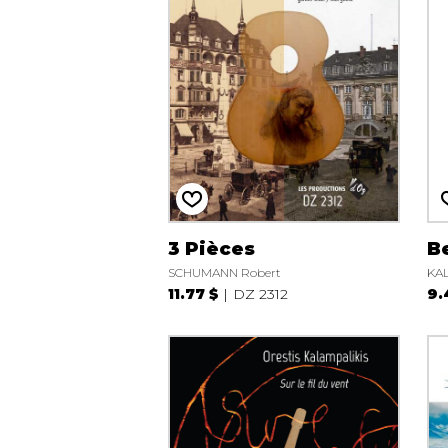
3 Pièces
B
SCHUMANN Robert
KAL
11.77 $
DZ 2312
9.