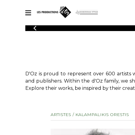
CATALOGUE
Explore our sheet music catalog, rich in original works and quality
SHE
arrangements.
FOR
Method
Solo Gui
Explore our sheet music catalog, rich
in original works and quality
2 Guitars
D'Oz is proud to represent over 600 artists 
arrangements.
3 Guitars
SHEET MUSIC FOR GUITAR
and publishers. Within the d'Oz family, we s
4 Guitars
Explore their works, be inspired by their creat
5 Guitar
Guitar E
SHEET MUSIC FOR OTHER INSTRUMENTS
Guitar O
ARTISTES
KALAMPALIKIS ORESTIS
Concert
Guitar a
SHEET MUSIC FOR ENSEMBLE
Chamber 