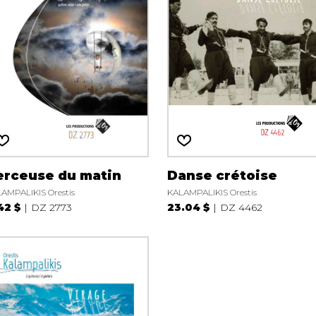
erceuse du matin
Danse crétoise
AMPALIKIS Orestis
KALAMPALIKIS Orestis
42 $
DZ 2773
23.04 $
DZ 4462