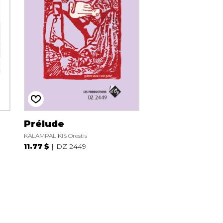
Prélude
KALAMPALIKIS Orestis
11.77 $
DZ 2449