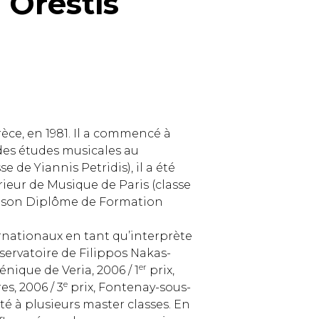
Orestis
èce, en 1981. Il a commencé à
s des études musicales au
e de Yiannis Petridis), il a été
ieur de Musique de Paris (classe
u son Diplôme de Formation
ernationaux en tant qu’interprète
servatoire de Filippos Nakas-
er
nique de Veria, 2006 / 1
prix,
e
s, 2006 / 3
prix, Fontenay-sous-
sté à plusieurs master classes. En