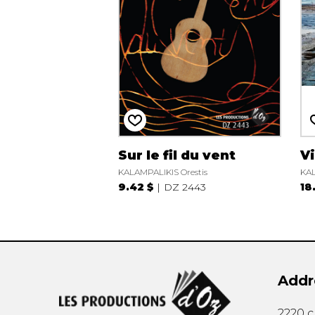
Sur le fil du vent
V
KALAMPALIKIS Orestis
KAL
9.42 $
DZ 2443
18
Addr
2220 