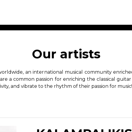
ET MUSIC
SHEET MUSIC
SHEE
 GUITAR
FOR OTHER
FOR
Our artists
INSTRUMENTS
ENSE
s
Alto
Chamber 
tar
Bass
Choir
worldwide, an international musical community enriched 
Bassoon
Concerto
hare a common passion for enriching the classical guitar
Cello
Flute quar
ivity, and vibrate to the rhythm of their passion for music
Clarinet
Orchestra
s and More
Electric Bass
Saxophone
nsemble
English Horn
rchestra
Flute
os
French Horn
nd other instrument
Harp
Music with Guitar
Harpsichord