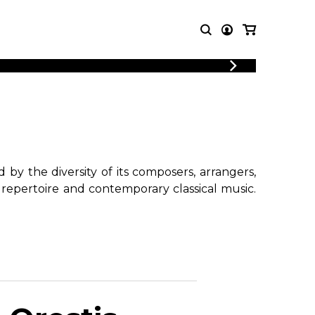
LOGIN
T MUSIC
OTHER
REGISTER
PRODUCTS
MBLE
CDs and DVDs
music
Knobloch Strings
Merchandise
by the diversity of its composers, arrangers,
Music Theory and Books
 repertoire and contemporary classical music.
tet
!
 quartet