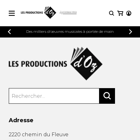
CATALOGUE
Des milliers d'œuvres musicales à portée de main
CONNEXION
Explorez notre catalogue de partitions
PARTITIONS 
INSCRIPTION
riche en œuvres originales et en
arrangements de qualité.
Méthodes
Guitare seule
Explorez notre catalogue de partitions
riche en œuvres originales et en
2 guitares
arrangements de qualité.
3 guitares
4 guitares
PARTITIONS POUR GUITARE
5 guitares et plus
Ensemble de guitare
PARTITIONS POUR AUTRES
Orchestre de guitares
INSTRUMENTS
Concerto pour guitar
Adresse
Guitare et un autre 
PARTITIONS POUR ENSEMBLES
Musique de chambre 
2220 chemin du Fleuve