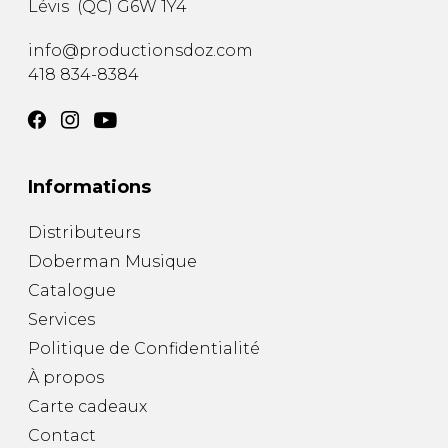
Lévis
(
QC
)
G6W 1Y4
AUTRES PRODUITS
info@productionsdoz.com
418 834-8384
Informations
Distributeurs
Doberman Musique
Catalogue
Services
Politique de Confidentialité
À propos
Carte cadeaux
Contact