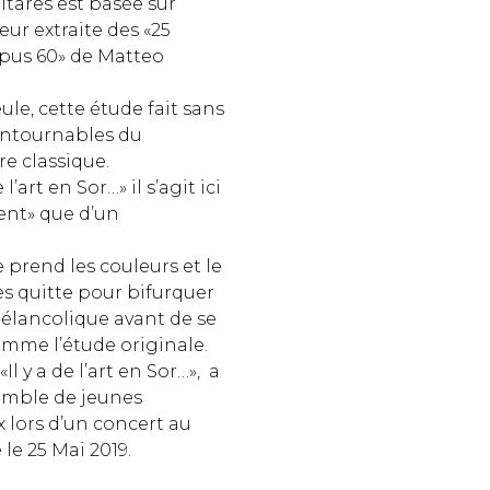
itares est basée sur
eur extraite des «25
pus 60» de Matteo
ule, cette étude fait sans
ontournables du
re classique.
’art en Sor…» il s’agit ici
ent» que d’un
e prend les couleurs et le
es quitte pour bifurquer
mélancolique avant de se
omme l’étude originale.
Il y a de l’art en Sor…», a
emble de jeunes
x lors d’un concert au
le le 25 Mai 2019.