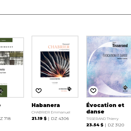
e
Habanera
Évocation et
danse
CHABRIER Emmanuel
Z 718
21.19 $
DZ 4306
TISSERAND Thierry
23.54 $
DZ 3120