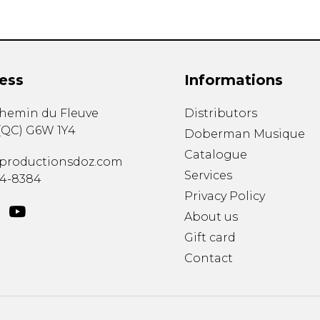
ess
Informations
chemin du Fleuve
Distributors
(
QC
)
G6W 1Y4
Doberman Musique
Catalogue
productionsdoz.com
Services
34-8384
Privacy Policy
About us
Gift card
Contact