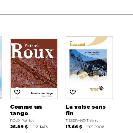
Comme un
La valse sans
tango
fin
ROUX Patrick
TISSERAND Thierry
25.89 $
DZ 1413
17.66 $
DZ 2906