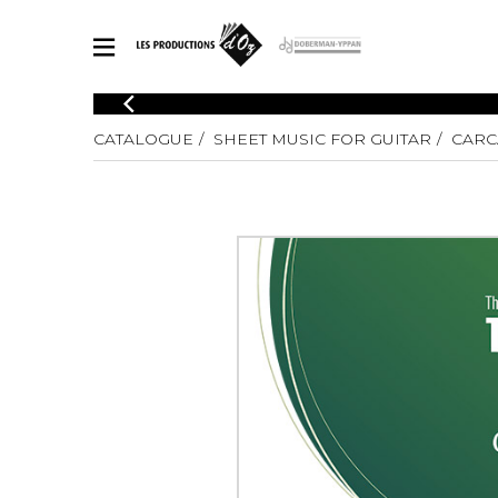
CATALOGUE
CATALOGUE
SHEET MUSIC FOR GUITAR
CARC
Explore our sheet music catalog, rich in original works and quality
SHE
arrangements.
FOR
Method
Solo Gui
Explore our sheet music catalog, rich
in original works and quality
2 Guitars
arrangements.
3 Guitars
SHEET MUSIC FOR GUITAR
4 Guitars
5 Guitar
Guitar E
SHEET MUSIC FOR OTHER INSTRUMENTS
Guitar O
Concert
Guitar a
SHEET MUSIC FOR ENSEMBLE
Chamber 