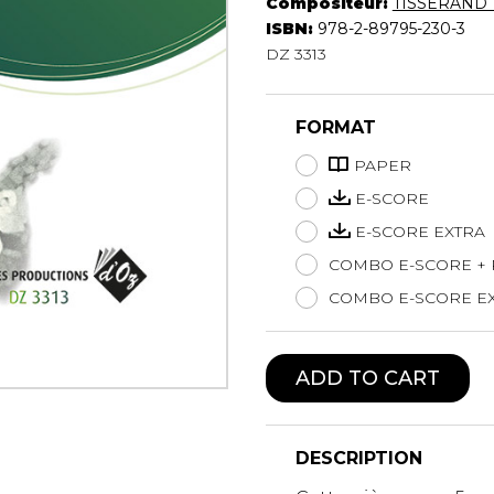
Compositeur:
TISSERAND T
Lute
ISBN:
978-2-89795-230-3
Mandolin
DZ 3313
Oboe
Organ
FORMAT
Percussion
Piano
PAPER
Saxophone
E-SCORE
Trombone
E-SCORE EXTRA
Trumpet
COMBO E-SCORE +
Tuba
Ukulele
COMBO E-SCORE EX
Violin
Voice
ADD TO CART
DESCRIPTION