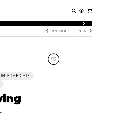
LOGIN
PREVIOUS
NEXT
T MUSIC
OTHER
REGISTER
PRODUCTS
MBLE
CDs and DVDs
music
Knobloch Strings
Merchandise
Music Theory and Books
tet
INTERMEDIATE
 quartet
wing