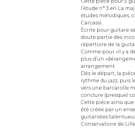
Cette pièce pour 5 gu
l’étude n° 3 en La maj
études mélodiques, o
Carcassi.
Écrite pour guitare se
doute partie des inc
répertoire de la guita
Comme pour «Il y a de l
plus d’un «dérangem
arrangement.
Dès le départ, la pièc
rythme du jazz, puis l
vers une barcarolle 
conclure (presque) c
Cette pièce ainsi que «
été créée par un ens
guitaristes talentueu
Conservatoire de Lil