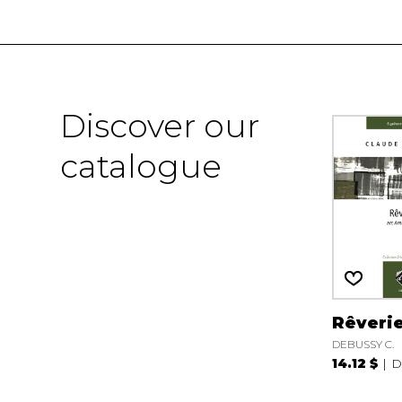
Discover our
catalogue
Rêveri
DEBUSSY C.
14.12 $
D