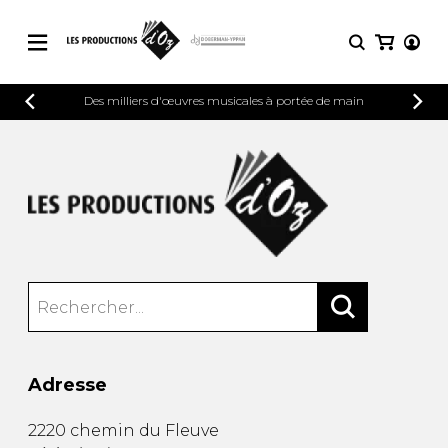
CATALOGUE
Des milliers d'œuvres musicales à portée de main
CONNEXION
Explorez notre catalogue de partitions
PARTITIONS 
INSCRIPTION
riche en œuvres originales et en
arrangements de qualité.
Méthodes
Guitare seule
Explorez notre catalogue de partitions
riche en œuvres originales et en
2 guitares
arrangements de qualité.
3 guitares
4 guitares
PARTITIONS POUR GUITARE
5 guitares et plus
Ensemble de guitare
PARTITIONS POUR AUTRES
Orchestre de guitares
INSTRUMENTS
Concerto pour guitar
Adresse
Guitare et un autre 
PARTITIONS POUR ENSEMBLES
Musique de chambre 
2220 chemin du Fleuve