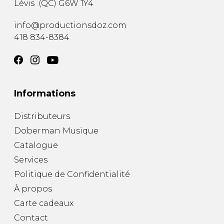
Lévis
(
QC
)
G6W 1Y4
AUTRES PRODUITS
info@productionsdoz.com
418 834-8384
Informations
Distributeurs
Doberman Musique
Catalogue
Services
Politique de Confidentialité
À propos
Carte cadeaux
Contact