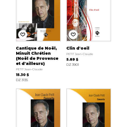
Cantique de Noël,
Clin d'oeil
Minuit Chrétien
PETIT Jean-Claude
(Noël de Provence
5.89 $
et d'ailleurs)
DZ 3901
PETIT Jean-Claude
15.30 $
DZ 3135