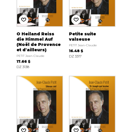
O Heiland Reiss
Petite suite
die Himmel Auf
valseuse
(Noël de Provence
PETIT Jean-Claude
et d'ailleurs)
16.48 $
PETIT Jean-Claude
DZ 3317
17.66 $
DZ 3138