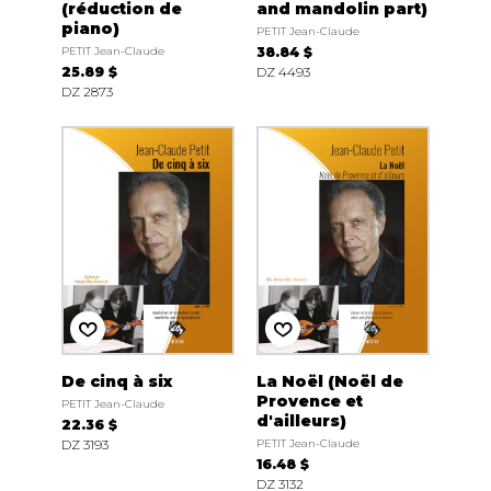
(réduction de
and mandolin part)
piano)
PETIT Jean-Claude
PETIT Jean-Claude
38.84 $
25.89 $
DZ 4493
DZ 2873
De cinq à six
La Noël (Noël de
Provence et
PETIT Jean-Claude
d'ailleurs)
22.36 $
DZ 3193
PETIT Jean-Claude
16.48 $
DZ 3132