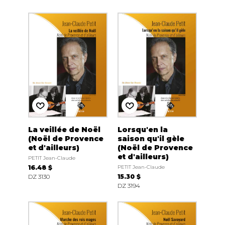
La veillée de Noël
Lorsqu'en la
(Noël de Provence
saison qu'il gèle
et d'ailleurs)
(Noël de Provence
et d'ailleurs)
PETIT Jean-Claude
16.48 $
PETIT Jean-Claude
DZ 3130
15.30 $
DZ 3194