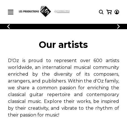
CATALOGUE
LOGIN
Explore our sheet music catalog, rich in
SHEET
Our artists
REGISTER
MUSIC
original works and quality arrangements.
FOR
GUITAR
D'Oz is proud to represent over 600 artists
Explore our sheet music catalog, rich
Methods
in original works and quality
worldwide, an international musical community
Solo Guitar
arrangements.
enriched by the diversity of its composers,
SHEET MUSIC FOR GUITAR
2 Guitars
arrangers, and publishers. Within the d'Oz family,
3 Guitars
we share a common passion for enriching the
4 Guitars
classical guitar repertoire and contemporary
SHEET MUSIC FOR OTHER
5 Guitars and More
INSTRUMENTS
classical music. Explore their works, be inspired
Guitar Ensemble
by their creativity, and vibrate to the rhythm of
Guitar Orchestra
their passion for music!
SHEET MUSIC FOR ENSEMBLE
Concertos
Guitar and other