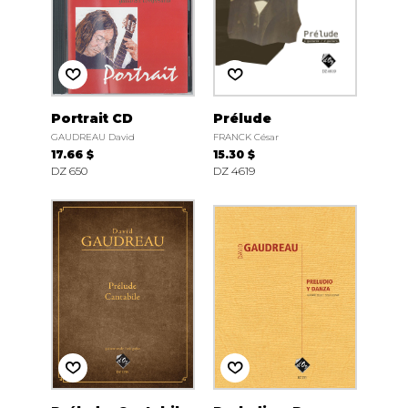
Portrait CD
Prélude
GAUDREAU David
FRANCK César
17.66 $
15.30 $
DZ 650
DZ 4619