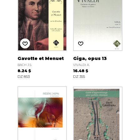
Gavotte et Menuet
Giga, opus 13
BACH J.S.
VIVALDI A.
8.24 $
16.48 $
DZ 853
DZ 355