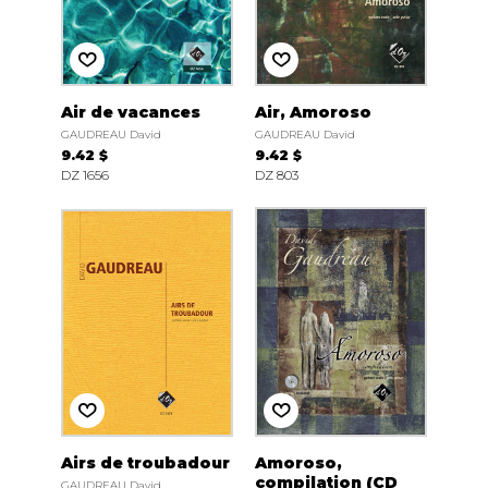
Air de vacances
Air, Amoroso
GAUDREAU David
GAUDREAU David
9.42 $
9.42 $
DZ 1656
DZ 803
Airs de troubadour
Amoroso,
compilation (CD
GAUDREAU David