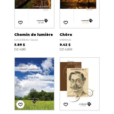
Chemin de lumière
Chôro
GAUDREAU David
VARIOUS
5.89 $
9.42 $
DZ 4581
DZ 4269