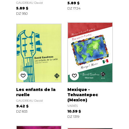
GAUDREAU David
5.89 $
5.89 $
DZ 1724
DZ 950
Les enfants de la
Mexique -
ruelle
Tehuantepec
(Mexico)
GAUDREAU David
9.42 $
VARIÉS
DZ 833
10.59 $
DZ 1319