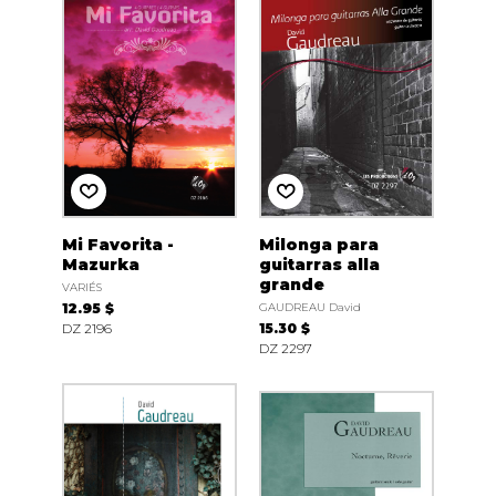
Mi Favorita -
Milonga para
Mazurka
guitarras alla
grande
VARIÉS
12.95 $
GAUDREAU David
DZ 2196
15.30 $
DZ 2297