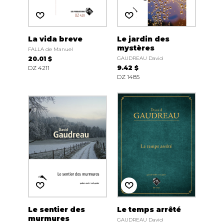
La vida breve
Le jardin des
mystères
FALLA de Manuel
20.01 $
GAUDREAU David
DZ 4211
9.42 $
DZ 1485
Le sentier des
Le temps arrêté
murmures
GAUDREAU David