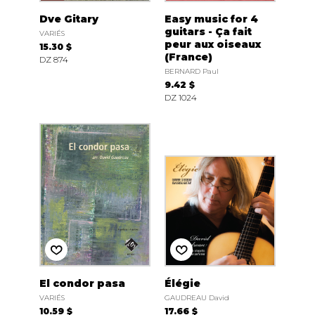
Dve Gitary
Easy music for 4
guitars - Ça fait
VARIÉS
peur aux oiseaux
15.30 $
(France)
DZ 874
BERNARD Paul
9.42 $
DZ 1024
El condor pasa
Élégie
VARIÉS
GAUDREAU David
10.59 $
17.66 $