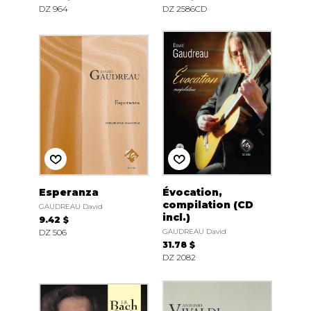
DZ 964
DZ 2586CD
Esperanza
Évocation,
compilation (CD
GAUDREAU David
incl.)
9.42 $
DZ 506
GAUDREAU David
31.78 $
DZ 2082