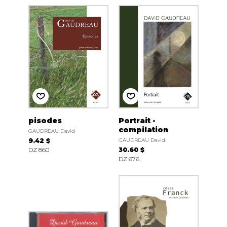
pisodes
Portrait -
compilation
GAUDREAU David
9.42 $
GAUDREAU David
DZ 860
30.60 $
DZ 676