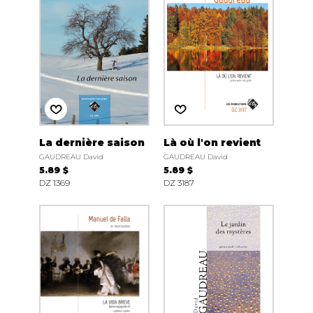
La dernière saison
Là où l'on revient
GAUDREAU David
GAUDREAU David
5.89 $
5.89 $
DZ 1369
DZ 3187