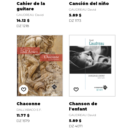
Cahier de la
Canción del niño
guitare
GAUDREAU David
GAUDREAU David
5.89 $
14.12 $
DZ 1173
DZ 1218
Chaconne
Chanson de
l'enfant
DALL’ABACO E.F.
11.77 $
GAUDREAU David
DZ 1579
5.89 $
DZ 4071