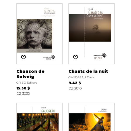
Chanson de
Chants de la nuit
Solveig
GAUDREAU David
GRIEG Edvard
9.42 $
15.30 $
DZ 2810
DZ 3030