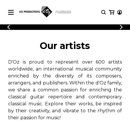
CATALOGUE
LOGIN
Explore our sheet music catalog, rich in
SHEET
Our artists
REGISTER
MUSIC
original works and quality arrangements.
FOR
GUITAR
D'Oz is proud to represent over 600 artists
Explore our sheet music catalog, rich
Methods
in original works and quality
worldwide, an international musical community
Solo Guitar
arrangements.
enriched by the diversity of its composers,
SHEET MUSIC FOR GUITAR
2 Guitars
arrangers, and publishers. Within the d'Oz family,
3 Guitars
we share a common passion for enriching the
4 Guitars
classical guitar repertoire and contemporary
SHEET MUSIC FOR OTHER
5 Guitars and More
INSTRUMENTS
classical music. Explore their works, be inspired
Guitar Ensemble
by their creativity, and vibrate to the rhythm of
Guitar Orchestra
their passion for music!
SHEET MUSIC FOR ENSEMBLE
Concertos
Guitar and other