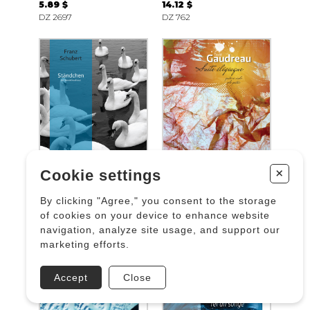
5.89 $
14.12 $
DZ 2697
DZ 762
+
Cookie settings
Ständchen,
Suite élégiaque
By clicking "Agree," you consent to the storage
Sérénade D. 957
GAUDREAU David
of cookies on your device to enhance website
SCHUBERT F.
14.12 $
navigation, analyze site usage, and support our
11.77 $
DZ 2428
marketing efforts.
DZ 1542
Accept
Close