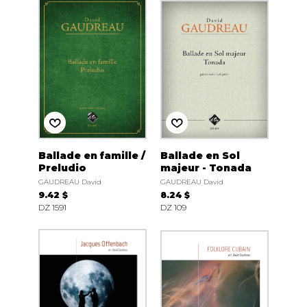
Ballade en famille /
Ballade en Sol
Preludio
majeur - Tonada
GAUDREAU David
GAUDREAU David
9.42 $
8.24 $
DZ 1591
DZ 109