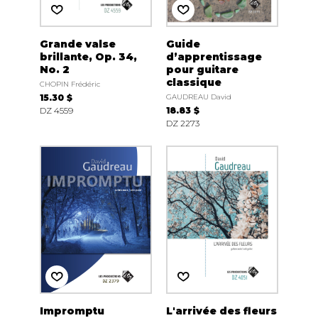
Grande valse
Guide
brillante, Op. 34,
d’apprentissage
No. 2
pour guitare
classique
CHOPIN Frédéric
15.30 $
GAUDREAU David
DZ 4559
18.83 $
DZ 2273
Impromptu
L'arrivée des fleurs