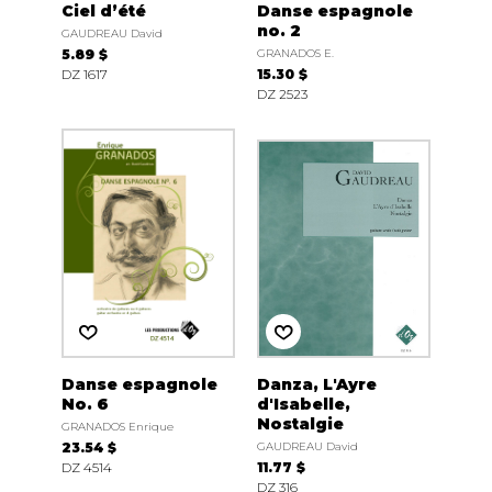
Ciel d’été
Danse espagnole
no. 2
GAUDREAU David
5.89 $
GRANADOS E.
DZ 1617
15.30 $
DZ 2523
Danse espagnole
Danza, L'Ayre
No. 6
d'Isabelle,
Nostalgie
GRANADOS Enrique
23.54 $
GAUDREAU David
DZ 4514
11.77 $
DZ 316