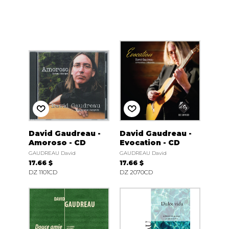
David Gaudreau -
David Gaudreau -
Amoroso - CD
Evocation - CD
GAUDREAU David
GAUDREAU David
17.66 $
17.66 $
DZ 1101CD
DZ 2070CD