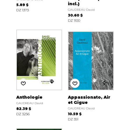
incl.)
5.89 $
DZ 1373
GAUDREAU David
30.60 $
DZ 1100
Anthologie
Appassionato, Air
et Gigue
GAUDREAU David
82.39 $
GAUDREAU David
DZ 3256
10.59 $
DZ 351