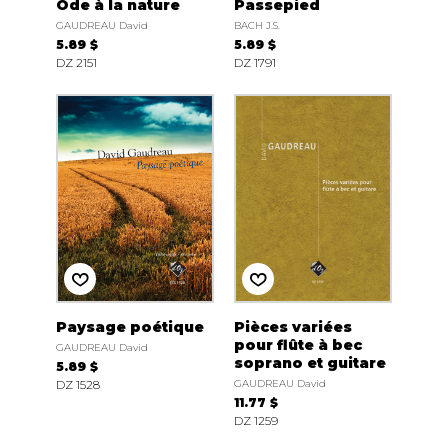
Ode à la nature
Passepied
GAUDREAU David
BACH J.S.
5.89 $
5.89 $
DZ 2151
DZ 1791
Paysage poétique
Pièces variées
pour flûte à bec
GAUDREAU David
soprano et guitare
5.89 $
DZ 1528
GAUDREAU David
11.77 $
DZ 1259