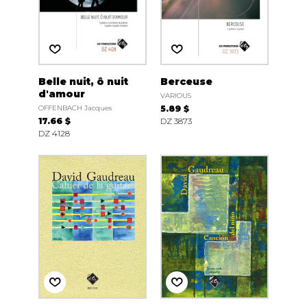
Belle nuit, ô nuit
Berceuse
d'amour
VARIOUS
OFFENBACH Jacques
5.89 $
17.66 $
DZ 3873
DZ 4128