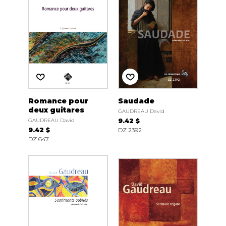
Romance pour
Saudade
deux guitares
GAUDREAU David
GAUDREAU David
9.42 $
9.42 $
DZ 2392
DZ 647