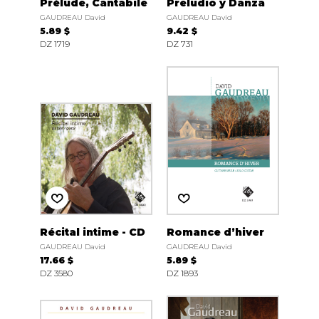
Prélude, Cantabile
Preludio y Danza
GAUDREAU David
GAUDREAU David
5.89 $
9.42 $
DZ 1719
DZ 731
Récital intime - CD
Romance d’hiver
GAUDREAU David
GAUDREAU David
17.66 $
5.89 $
DZ 3580
DZ 1893