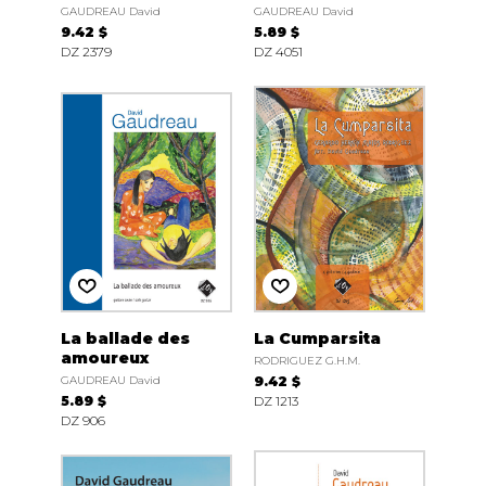
GAUDREAU David
GAUDREAU David
9.42 $
5.89 $
DZ 2379
DZ 4051
La ballade des
La Cumparsita
amoureux
RODRIGUEZ G.H.M.
GAUDREAU David
9.42 $
5.89 $
DZ 1213
DZ 906