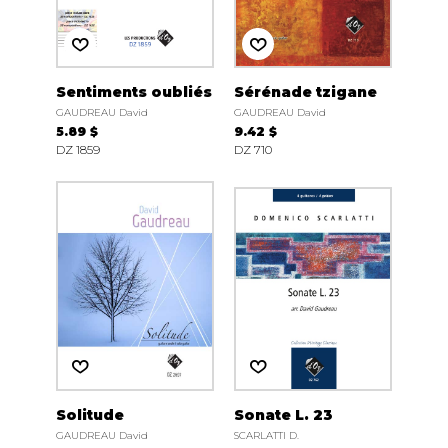
Sentiments oubliés
Sérénade tzigane
GAUDREAU David
GAUDREAU David
5.89 $
9.42 $
DZ 1859
DZ 710
Solitude
Sonate L. 23
GAUDREAU David
SCARLATTI D.