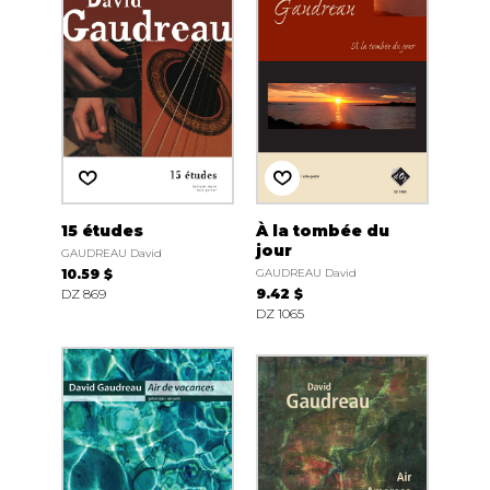
15 études
À la tombée du
jour
GAUDREAU David
10.59 $
GAUDREAU David
DZ 869
9.42 $
DZ 1065