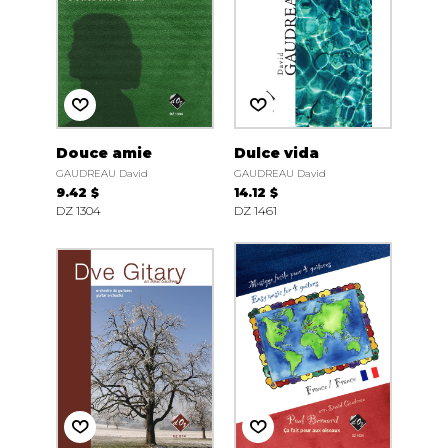
Douce amie
Dulce vida
GAUDREAU David
GAUDREAU David
9.42 $
14.12 $
DZ 1304
DZ 1461