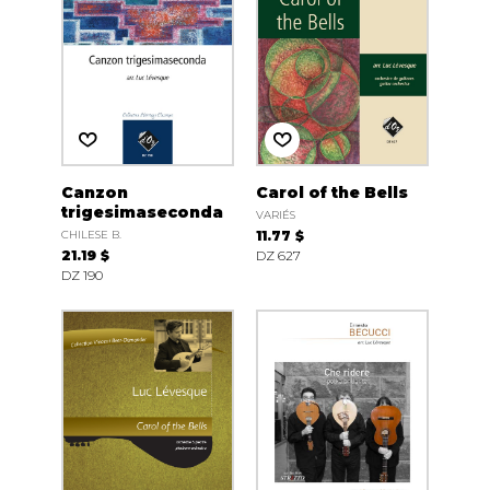
Canzon
Carol of the Bells
trigesimaseconda
VARIÉS
CHILESE B.
11.77 $
21.19 $
DZ 627
DZ 190