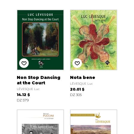
Non Stop Dancing
Nota bene
at the Court
LÉVESQUE Luc
LÉVESQUE Luc
20.01 $
14.12 $
DZ 305
DZ 579