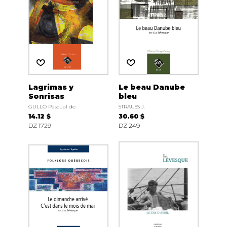
Lagrimas y
Le beau Danube
Sonrisas
bleu
GULLO Pascual de
STRAUSS J.
14.12 $
30.60 $
DZ 1729
DZ 249