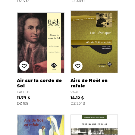
DZ 397
DZ 4160
Air sur la corde de
Airs de Noël en
Sol
rafale
BACH J.S.
VARIÉS
11.77 $
14.12 $
DZ 189
DZ 2348