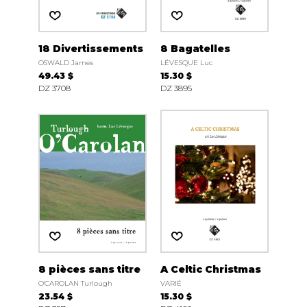
18 Divertissements
8 Bagatelles
OSWALD James
LÉVESQUE Luc
49.43 $
15.30 $
DZ 3708
DZ 3895
8 pièces sans titre
A Celtic Christmas
O'CAROLAN Turlough
VARIÉ
23.54 $
15.30 $