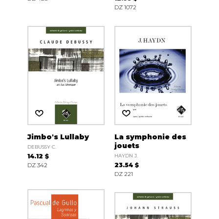
DZ 1072
Jimbo's Lullaby
La symphonie des
jouets
DEBUSSY C.
14.12 $
HAYDN J.
DZ 342
23.54 $
DZ 221