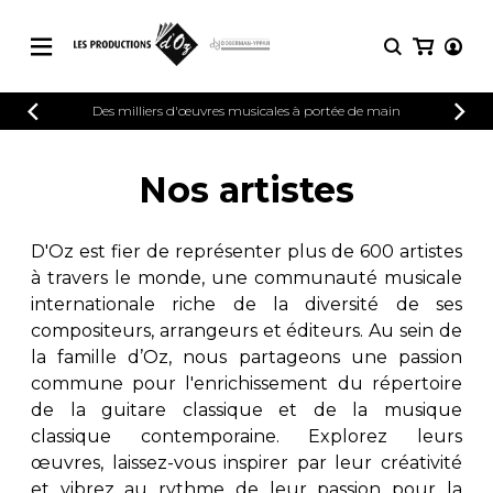
CATALOGUE
Des milliers d'œuvres musicales à portée de main
CONNEXION
Explorez notre catalogue de partitions
PARTITIONS 
INSCRIPTION
riche en œuvres originales et en
Nos artistes
arrangements de qualité.
Méthodes
Guitare seule
Explorez notre catalogue de partitions
D'Oz est fier de représenter plus de 600 artistes
riche en œuvres originales et en
2 guitares
à travers le monde, une communauté musicale
arrangements de qualité.
3 guitares
internationale riche de la diversité de ses
4 guitares
PARTITIONS POUR GUITARE
compositeurs, arrangeurs et éditeurs. Au sein de
5 guitares et plus
la famille d’Oz, nous partageons une passion
Ensemble de guitare
commune pour l'enrichissement du répertoire
PARTITIONS POUR AUTRES
Orchestre de guitares
INSTRUMENTS
de la guitare classique et de la musique
Concerto pour guitar
classique contemporaine. Explorez leurs
Guitare et un autre 
œuvres, laissez-vous inspirer par leur créativité
PARTITIONS POUR ENSEMBLES
Musique de chambre 
et vibrez au rythme de leur passion pour la