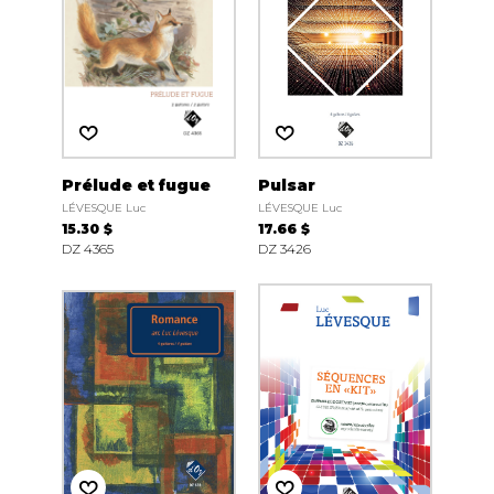
Prélude et fugue
Pulsar
LÉVESQUE Luc
LÉVESQUE Luc
15.30 $
17.66 $
DZ 4365
DZ 3426