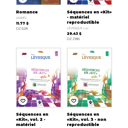
Romance
Séquences en «Kit»
- matériel
VARIÉS
reproductible
11.77 $
DZ 628
LÉVESQUE Luc
29.43 $
DZ 2186
Séquences en
Séquences en
«Kit», vol. 2 -
«Kit», vol. 3 - non
matériel
reproductible