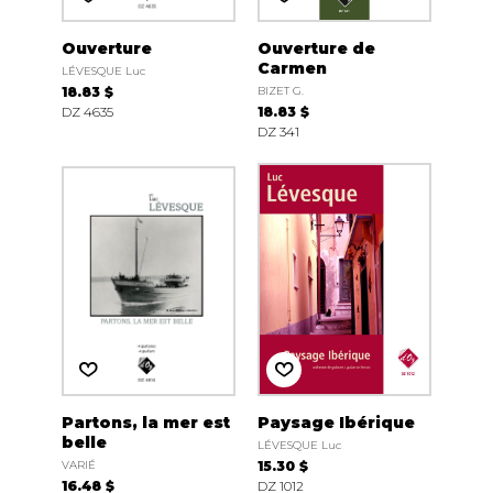
Ouverture
Ouverture de
Carmen
LÉVESQUE Luc
18.83 $
BIZET G.
DZ 4635
18.83 $
DZ 341
Partons, la mer est
Paysage Ibérique
belle
LÉVESQUE Luc
VARIÉ
15.30 $
16.48 $
DZ 1012