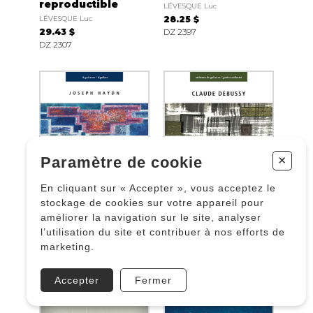
reproductible
LÉVESQUE Luc
LÉVESQUE Luc
28.25 $
29.43 $
DZ 2397
DZ 2307
+
Paramètre de cookie
En cliquant sur « Accepter », vous acceptez le
stockage de cookies sur votre appareil pour
améliorer la navigation sur le site, analyser
Sérénade
Serenade of the
l’utilisation du site et contribuer à nos efforts de
Doll
HAYDN J.
marketing.
12.95 $
DEBUSSY C.
DZ 495
17.66 $
Accepter
Fermer
DZ 368