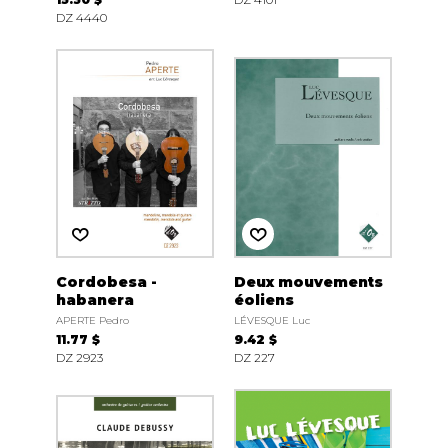
DZ 4440
Cordobesa -
Deux mouvements
habanera
éoliens
APERTE Pedro
LÉVESQUE Luc
11.77 $
9.42 $
DZ 2923
DZ 227