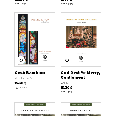
DZ 4555
DZ 2925
Gesù Bambino
God Rest Ye Merry,
Gentlement
YON Pietro A.
15.30 $
VARIÉ
DZ 4377
15.30 $
DZ 4159