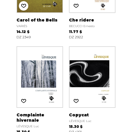
Carol of the Bells
Che ridere
VARIÉS
BECUCCI Ernesto
14.12 $
11.77 $
DZ 2349
DZ 2922
Complainte
Copycat
hivernale
LÉVESQUE Luc
LÉVESQUE Luc
15.30 $
15.30 $
DZ 4101