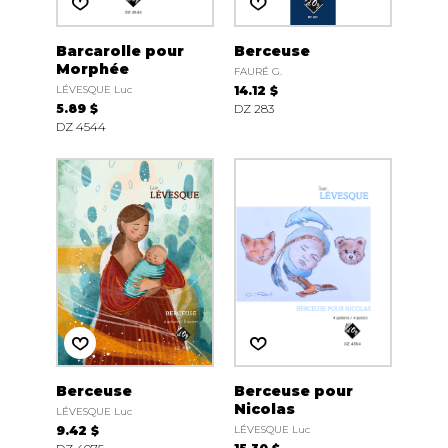
Barcarolle pour
Berceuse
Morphée
FAURÉ G.
LÉVESQUE Luc
14.12 $
5.89 $
DZ 283
DZ 4544
Berceuse
Berceuse pour
Nicolas
LÉVESQUE Luc
9.42 $
LÉVESQUE Luc