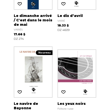
Le dimanche arrivé
Le dix d’avril
/ C'est dans le mois
VARIÉ
de mai
18.33 $
VARIÉS
DZ 4609
17.66 $
DZ 274
Nouveau
Le navire de
Les yeux noirs
Bayonne
Folkore russe