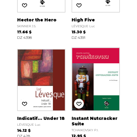
Hector the Hero
High Five
SKINNER J.S.
LÉVESQUE Luc
17.66 $
15.30 $
DZ 4398
DZ 4391
Indicatif... Under 18
Instant Nutcracker
Suite
LÉVESQUE Luc
14.12 $
TCHAIKOVSKY P.I.
DZ 428
12.95 $