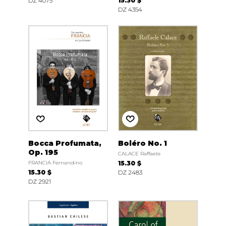
DZ 4075
15.30 $
DZ 4354
Bocca Profumata,
Boléro No. 1
Op. 195
CALACE Raffaele
FRANCIA Fernandino
15.30 $
15.30 $
DZ 2483
DZ 2921