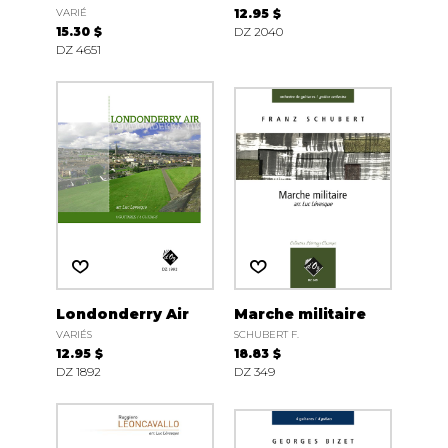
VARIÉ
12.95 $
15.30 $
DZ 2040
DZ 4651
Londonderry Air
Marche militaire
VARIÉS
SCHUBERT F.
12.95 $
18.83 $
DZ 1892
DZ 349