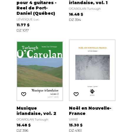
pour 4 guitares -
irlandaise, vol. 1
Reel de Port-
O'CAROLAN Turlough
Daniel (Québec)
16.48 $
LÉVESQUE Luc
DZ 394
11.77 $
DZ 1017
Musique
Noël en Nouvelle-
irlandaise, vol. 2
France
O'CAROLAN Turlough
VARIÉ
16.48 $
15.30 $
DZ 396
DZ 4161