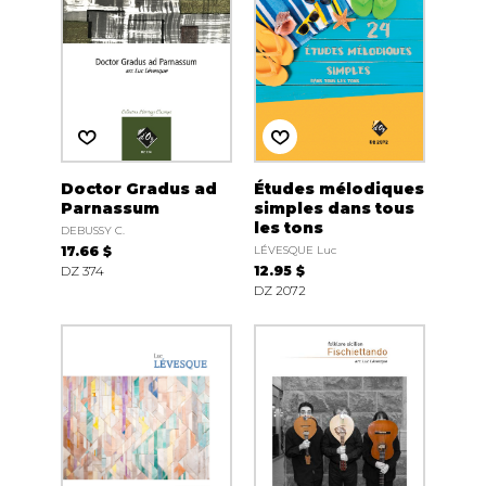
Doctor Gradus ad
Études mélodiques
Parnassum
simples dans tous
les tons
DEBUSSY C.
17.66 $
LÉVESQUE Luc
DZ 374
12.95 $
DZ 2072