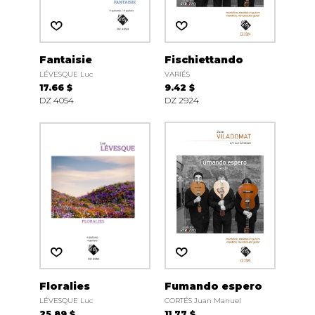
Fantaisie
Fischiettando
LÉVESQUE Luc
VARIÉS
17.66 $
9.42 $
DZ 4054
DZ 2924
Floralies
Fumando espero
LÉVESQUE Luc
CORTÉS Juan Manuel
25.89 $
11.77 $