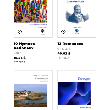
10 Hymnes
12 Romances
nationaux
CARULLI F.
VARIÉ
40.02 $
16.48 $
DZ 2073
DZ 3922