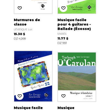
Murmures de
Musique facile
classe
pour 4 guitares -
Ballade (Écosse)
LÉVESQUE Luc
15.30 $
VARIÉS
DZ 4268
11.77 $
DZ 991
Musique facile
Musique