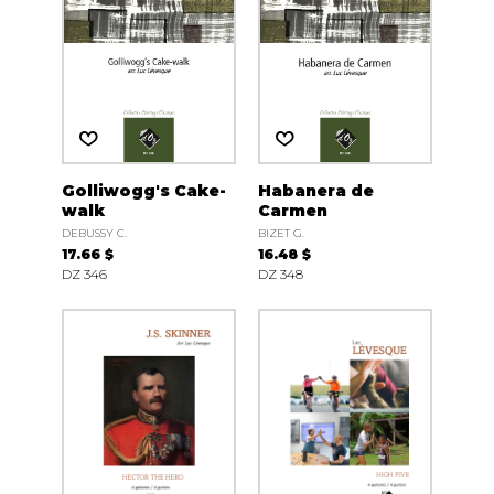
Golliwogg's Cake-
Habanera de
walk
Carmen
DEBUSSY C.
BIZET G.
17.66 $
16.48 $
DZ 346
DZ 348