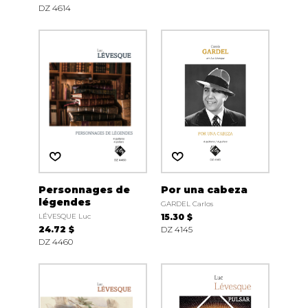
DZ 4614
Personnages de
Por una cabeza
légendes
GARDEL Carlos
LÉVESQUE Luc
15.30 $
24.72 $
DZ 4145
DZ 4460