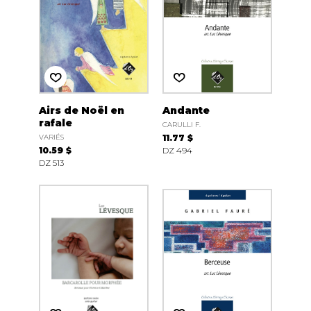
Airs de Noël en
Andante
rafale
CARULLI F.
VARIÉS
11.77 $
10.59 $
DZ 494
DZ 513