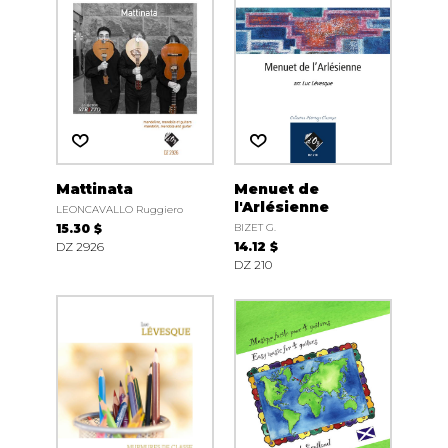
Mattinata
Menuet de
l'Arlésienne
LEONCAVALLO Ruggiero
15.30 $
BIZET G.
DZ 2926
14.12 $
DZ 210