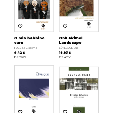
O mio babbino
Onk Akimel
caro
Landscape
PUCCINI Giacomo
LÉVESQUE Luc
9.42 $
18.83 $
DZ 2927
DZ 4285